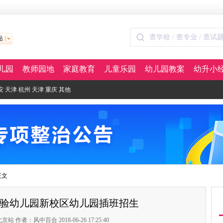
站
儿园
教师园地
家庭教育
儿童乐园
幼儿园教案
幼升小
安
天津
杭州
天津
重庆
其他
正文
大实验幼儿园新校区幼儿园插班招生
 作者：风中百合 2018-06-26 17:25:40