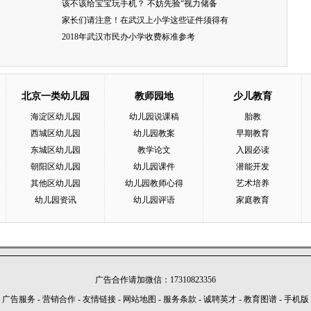
该不该给宝宝玩手机？ 不妨先验“视力储备
家长们请注意！在武汉上小学这些证件须得有
2018年武汉市民办小学收费标准参考
北京一类幼儿园
教师园地
少儿教育
海淀区幼儿园
幼儿园说课稿
胎教
西城区幼儿园
幼儿园教案
早期教育
东城区幼儿园
教学论文
入园必读
朝阳区幼儿园
幼儿园课件
潜能开发
其他区幼儿园
幼儿园教师心得
艺术培养
幼儿园资讯
幼儿园评语
家庭教育
广告合作请加微信：17310823356
广告服务
-
营销合作
-
友情链接
-
网站地图
-
服务条款
-
诚聘英才
-
教育图谱
-
手机版