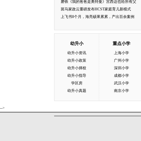
磨铁《我的爸爸是奥特曼》宫西达也给所有父
斑马家政云重磅发布HCST家庭育儿新模式
上飞书8个月，海亮硕果累累，产出百余案例
幼升小
重点小学
幼升小资讯
上海小学
幼升小政策
广州小学
幼升小择校
深圳小学
幼升小指导
成都小学
学区房
武汉小学
幼升小真题
南京小学
-->