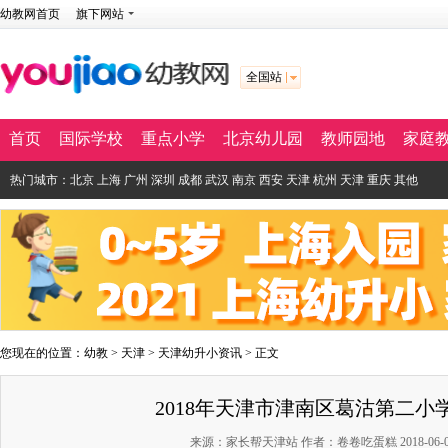
幼教网首页
旗下网站
全国站
首页
国际学校
重点小学
北京幼儿园
教师园地
家庭
热门城市：
北京
上海
广州
深圳
成都
武汉
南京
西安
天津
杭州
天津
重庆
其他
您现在的位置：
幼教
>
天津
>
天津幼升小资讯
> 正文
2018年天津市津南区葛沽第二小
来源：家长帮天津站 作者：卷卷吃蛋糕 2018-06-08 1