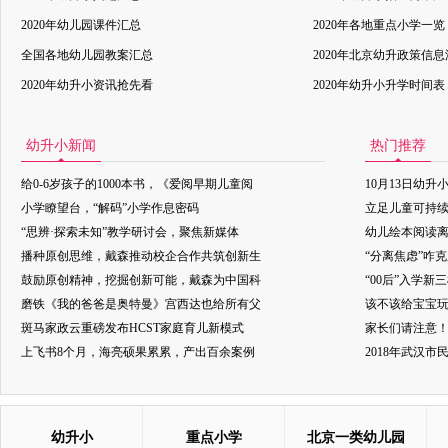
2020年幼儿园课件汇总
2020年各地重点小学一览
全国各地幼儿园教案汇总
2020年北京幼升政策信
2020年幼升小资讯抢先看
2020年幼升小升学时间表
幼升小新闻
热门推荐
给0-6岁孩子的1000本书，《爱阅早期儿童阅
10月13日幼升
小学瞭望台，“解码”小学作息密码
立足儿童可持
“思辨·探索未知”教学研讨会，聚焦新媒体
幼儿绘本阅读
播种原创思维，戴森推动校企合作共筑创新生
“分离焦虑”咋
鼓励原创精神，挖掘创新可能，戴森为中国科
“00后”入学新
磨铁《我的爸爸是奥特曼》宫西达也给所有父
该不该给宝宝玩
斑马家政云重磅发布HCST家庭育儿新模式
家长们请注意
上飞书8个月，海亮硕果累累，产出百余案例
2018年武汉
幼升小
重点小学
北京一类幼儿园