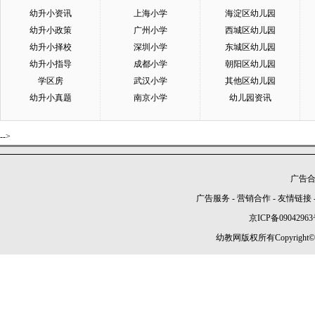
幼升小资讯
上海小学
海淀区幼儿园
幼升小政策
广州小学
西城区幼儿园
幼升小择校
深圳小学
东城区幼儿园
幼升小指导
成都小学
朝阳区幼儿园
学区房
武汉小学
其他区幼儿园
幼升小真题
南京小学
幼儿园资讯
-->
广告合作
广告服务
-
营销合作
-
友情链接
京ICP备09042963
幼教网版权所有Copyright©2005-2