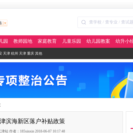
站
儿园
教师园地
家庭教育
儿童乐园
幼儿园教案
幼升小
安
天津
杭州
天津
重庆
其他
文
年天津滨海新区落户补贴政策
者：185xinxin 2018-06-07 10:17:48