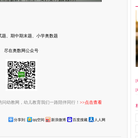
试题、期中期末题、小学奥数题
尽在奥数网公众号
[
[
访问幼教网，幼儿教育我们一路陪伴同行！
>>点击查看
分享到:
qq空间
新浪微博
百度搜藏
人人网