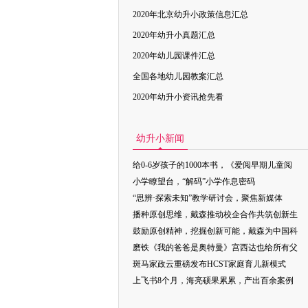
2020年北京幼升小政策信息汇总
2020年幼升小真题汇总
2020年幼儿园课件汇总
全国各地幼儿园教案汇总
2020年幼升小资讯抢先看
幼升小新闻
给0-6岁孩子的1000本书，《爱阅早期儿童阅
小学瞭望台，“解码”小学作息密码
“思辨·探索未知”教学研讨会，聚焦新媒体
播种原创思维，戴森推动校企合作共筑创新生
鼓励原创精神，挖掘创新可能，戴森为中国科
磨铁《我的爸爸是奥特曼》宫西达也给所有父
斑马家政云重磅发布HCST家庭育儿新模式
上飞书8个月，海亮硕果累累，产出百余案例