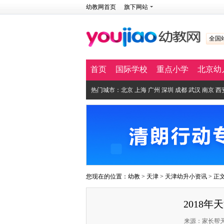
幼教网首页
旗下网站
全国
首页
国际学校
重点小学
北京幼
热门城市：
北京
上海
广州
深圳
成都
武汉
南京
西
您现在的位置：
幼教
>
天津
>
天津幼升小资讯
> 正
2018
来源：家长帮天津站 作