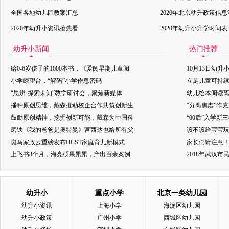
全国各地幼儿园教案汇总
2020年北京幼升政策信
2020年幼升小资讯抢先看
2020年幼升小升学时间表
幼升小新闻
热门推荐
给0-6岁孩子的1000本书，《爱阅早期儿童阅
10月13日幼升
小学瞭望台，“解码”小学作息密码
立足儿童可持
“思辨·探索未知”教学研讨会，聚焦新媒体
幼儿绘本阅读
播种原创思维，戴森推动校企合作共筑创新生
“分离焦虑”咋
鼓励原创精神，挖掘创新可能，戴森为中国科
“00后”入学新
磨铁《我的爸爸是奥特曼》宫西达也给所有父
该不该给宝宝玩
斑马家政云重磅发布HCST家庭育儿新模式
家长们请注意
上飞书8个月，海亮硕果累累，产出百余案例
2018年武汉
幼升小
重点小学
北京一类幼儿园
幼升小资讯
上海小学
海淀区幼儿园
幼升小政策
广州小学
西城区幼儿园