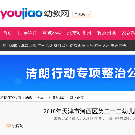
全国站
首页
国际学校
重点小学
北京幼儿园
教师园地
家庭
热门城市：
北京
上海
广州
深圳
成都
武汉
南京
西安
天津
杭州
天津
重庆
其他
您现在的位置：
幼教
>
天津
>
2018天津幼儿园
> 正文
2018年天津市河西区第二十二幼
来源：家长帮论坛天津站 作者：于谦他爸爸 2018-06-04 
说两句