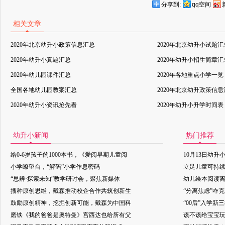
分享到:
qq空间
相关文章
2020年北京幼升小政策信息汇总
2020年北京幼升小试题汇
2020年幼升小真题汇总
2020年幼升小招生简章汇
2020年幼儿园课件汇总
2020年各地重点小学一览
全国各地幼儿园教案汇总
2020年北京幼升政策信
2020年幼升小资讯抢先看
2020年幼升小升学时间表
幼升小新闻
热门推荐
给0-6岁孩子的1000本书，《爱阅早期儿童阅
10月13日幼升
小学瞭望台，“解码”小学作息密码
立足儿童可持
“思辨·探索未知”教学研讨会，聚焦新媒体
幼儿绘本阅读
播种原创思维，戴森推动校企合作共筑创新生
“分离焦虑”咋
鼓励原创精神，挖掘创新可能，戴森为中国科
“00后”入学新
磨铁《我的爸爸是奥特曼》宫西达也给所有父
该不该给宝宝玩