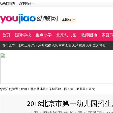
幼教网首页
旗下网站
全国站
首页
国际学校
重点小学
北京幼儿园
教师园地
家庭
热门城市：
北京
上海
广州
深圳
成都
武汉
南京
西安
天津
杭州
天津
重庆
其他
您现在的位置：
幼教
>
北京幼儿园
>
东城区幼儿园
>
第一幼儿园
> 正文
2018北京市第一幼儿园招