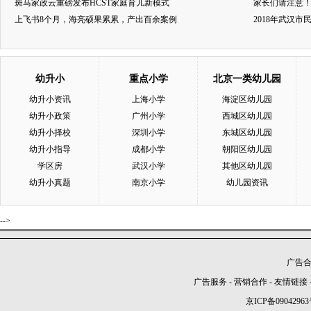
斑马家政云重磅发布HCST家庭育儿新模式
家长们请注意
上飞书8个月，海亮硕果累累，产出百余案例
2018年武汉
幼升小
重点小学
北京一类幼儿园
幼升小资讯
上海小学
海淀区幼儿园
幼升小政策
广州小学
西城区幼儿园
幼升小择校
深圳小学
东城区幼儿园
幼升小指导
成都小学
朝阳区幼儿园
学区房
武汉小学
其他区幼儿园
幼升小真题
南京小学
幼儿园资讯
-->
广告合作
广告服务
-
营销合作
-
友情链接
京ICP备09042963