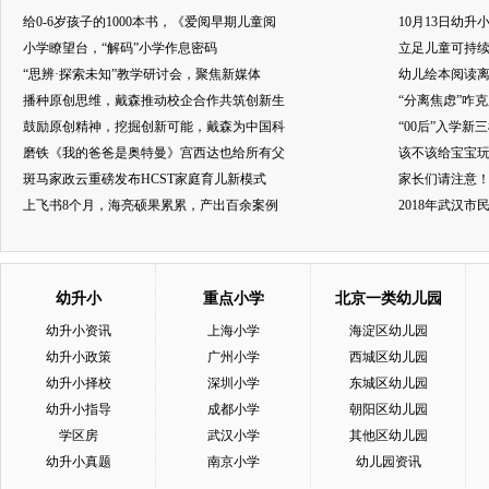
给0-6岁孩子的1000本书，《爱阅早期儿童阅
10月13日幼升
小学瞭望台，“解码”小学作息密码
立足儿童可持
“思辨·探索未知”教学研讨会，聚焦新媒体
幼儿绘本阅读
播种原创思维，戴森推动校企合作共筑创新生
“分离焦虑”咋
鼓励原创精神，挖掘创新可能，戴森为中国科
“00后”入学新
磨铁《我的爸爸是奥特曼》宫西达也给所有父
该不该给宝宝玩
斑马家政云重磅发布HCST家庭育儿新模式
家长们请注意
上飞书8个月，海亮硕果累累，产出百余案例
2018年武汉
幼升小
重点小学
北京一类幼儿园
幼升小资讯
上海小学
海淀区幼儿园
幼升小政策
广州小学
西城区幼儿园
幼升小择校
深圳小学
东城区幼儿园
幼升小指导
成都小学
朝阳区幼儿园
学区房
武汉小学
其他区幼儿园
幼升小真题
南京小学
幼儿园资讯