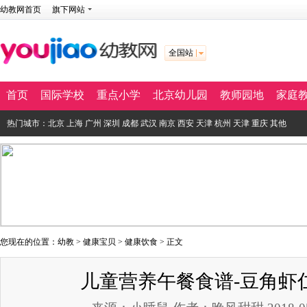
幼教网首页
旗下网站
全国站
首页
国际学校
重点小学
北京幼儿园
教师园地
家庭
热门城市：
北京
上海
广州
深圳
成都
武汉
南京
西安
天津
杭州
天津
重庆
其他
您现在的位置：
幼教
>
健康宝贝
>
健康饮食
> 正文
儿童营养午餐食谱-豆角虾