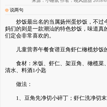
来源：小睡鼠 作者：晚风甜甜 2018-05-17
说两句
炒饭最出名的当属扬州蛋炒饭，不过今
妈们的则是一款潮汕的特色炒饭，味道真
们定会非常喜欢的。
儿童营养午餐食谱豆角虾仁橄榄炒饭
食材：米饭、虾仁、架豆角、橄榄菜、
清水、料酒1小匙
做法：
1、豆角先净切小碎丁；虾仁洗净切末