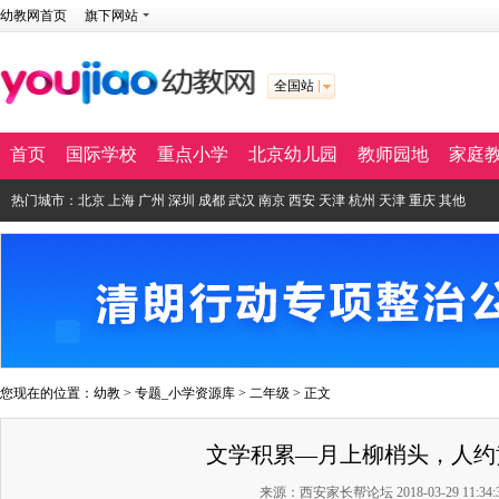
幼教网首页
旗下网站
全国站
首页
国际学校
重点小学
北京幼儿园
教师园地
家庭
热门城市：
北京
上海
广州
深圳
成都
武汉
南京
西安
天津
杭州
天津
重庆
其他
您现在的位置：
幼教
>
专题_小学资源库
>
二年级
> 正文
文学积累—月上柳梢头，人约
来源：西安家长帮论坛 2018-03-29 11:34: