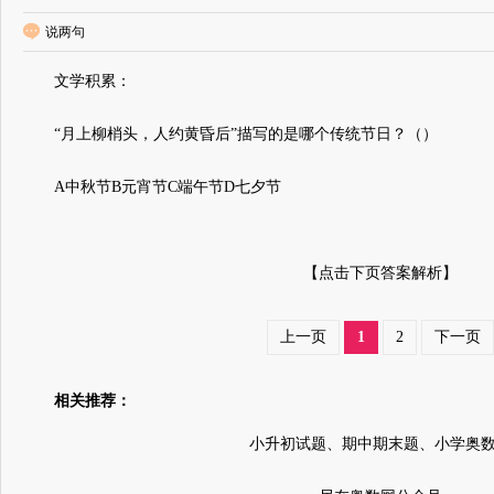
说两句
文学积累：
“月上柳梢头，人约黄昏后”描写的是哪个传统节日？（）
A中秋节B元宵节C端午节D七夕节
【点击下页答案解析】
上一页
1
2
下一页
相关推荐：
小升初试题、期中期末题、小学奥