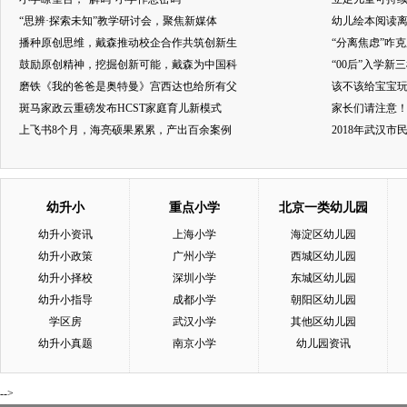
“思辨·探索未知”教学研讨会，聚焦新媒体
幼儿绘本阅读
播种原创思维，戴森推动校企合作共筑创新生
“分离焦虑”咋
鼓励原创精神，挖掘创新可能，戴森为中国科
“00后”入学新
磨铁《我的爸爸是奥特曼》宫西达也给所有父
该不该给宝宝玩
斑马家政云重磅发布HCST家庭育儿新模式
家长们请注意
上飞书8个月，海亮硕果累累，产出百余案例
2018年武汉
幼升小
重点小学
北京一类幼儿园
幼升小资讯
上海小学
海淀区幼儿园
幼升小政策
广州小学
西城区幼儿园
幼升小择校
深圳小学
东城区幼儿园
幼升小指导
成都小学
朝阳区幼儿园
学区房
武汉小学
其他区幼儿园
幼升小真题
南京小学
幼儿园资讯
-->