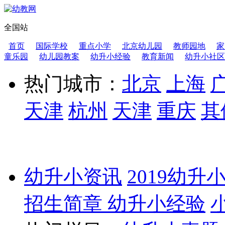
全国站
首页
国际学校
重点小学
北京幼儿园
教师园地
家
童乐园
幼儿园教案
幼升小经验
教育新闻
幼升小社区
热门城市：
北京
上海
天津
杭州
天津
重庆
其
幼升小资讯
2019幼升
招生简章
幼升小经验