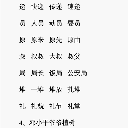
递 快递 传递 速递
员 人员 动员 要员
原 原来 原先 原由
叔 叔叔 大叔 叔父
局 局长 饭局 公安局
堆 一堆 堆放 扎堆
礼 礼貌 礼节 礼堂
4、邓小平爷爷植树