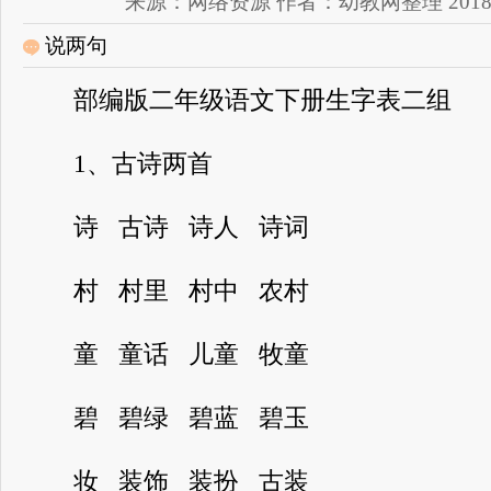
来源：网络资源 作者：幼教网整理 2018-03-2
说两句
部编版二年级语文下册生字表二组
1、古诗两首
诗 古诗 诗人 诗词
村 村里 村中 农村
童 童话 儿童 牧童
碧 碧绿 碧蓝 碧玉
妆 装饰 装扮 古装