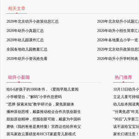
相关文章
2020年北京幼升小政策信息汇总
2020年北京幼升小试题汇
2020年幼升小真题汇总
2020年幼升小招生简章汇
2020年幼儿园课件汇总
2020年各地重点小学一览
全国各地幼儿园教案汇总
2020年北京幼升政策信
2020年幼升小资讯抢先看
2020年幼升小升学时间表
幼升小新闻
热门推荐
给0-6岁孩子的1000本书，《爱阅早期儿童阅
10月13日幼升
小学瞭望台，“解码”小学作息密码
立足儿童可持
“思辨·探索未知”教学研讨会，聚焦新媒体
幼儿绘本阅读
播种原创思维，戴森推动校企合作共筑创新生
“分离焦虑”咋
鼓励原创精神，挖掘创新可能，戴森为中国科
“00后”入学新
磨铁《我的爸爸是奥特曼》宫西达也给所有父
该不该给宝宝玩
斑马家政云重磅发布HCST家庭育儿新模式
家长们请注意