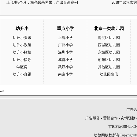
上飞书8个月，海亮硕果累累，产出百余案例
2018年武汉
幼升小
重点小学
北京一类幼儿园
幼升小资讯
上海小学
海淀区幼儿园
幼升小政策
广州小学
西城区幼儿园
幼升小择校
深圳小学
东城区幼儿园
幼升小指导
成都小学
朝阳区幼儿园
学区房
武汉小学
其他区幼儿园
幼升小真题
南京小学
幼儿园资讯
-->
广告合作
广告服务
-
营销合作
-
友情链接
京ICP备09042963
幼教网版权所有Copyright©2005-2