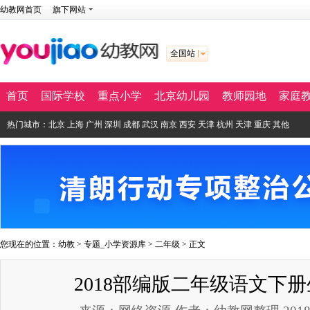
幼教网首页
旗下网站
全国站
首页
国际学校
重点小学
北京幼儿园
教师园地
家庭
热门城市：
北京
上海
广州
深圳
成都
武汉
南京
西安
天津
杭州
天津
重庆
其他
您现在的位置：
幼教
>
专题_小学资源库
>
二年级
> 正文
2018部编版二年级语文下