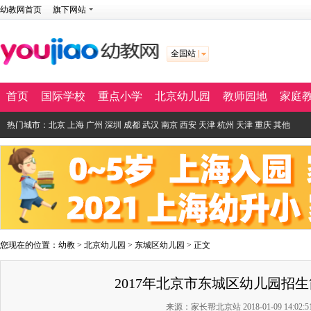
幼教网首页
旗下网站
全国站
首页
国际学校
重点小学
北京幼儿园
教师园地
家庭
热门城市：
北京
上海
广州
深圳
成都
武汉
南京
西安
天津
杭州
天津
重庆
其他
您现在的位置：
幼教
>
北京幼儿园
>
东城区幼儿园
> 正文
2017年北京市东城区幼儿园招
来源：家长帮北京站 2018-01-09 14:02:5