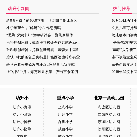
幼升小新闻
热门推荐
给0-6岁孩子的1000本书，《爱阅早期儿童阅
10月13日幼升
小学瞭望台，“解码”小学作息密码
立足儿童可持
“思辨·探索未知”教学研讨会，聚焦新媒体
幼儿绘本阅读
播种原创思维，戴森推动校企合作共筑创新生
“分离焦虑”咋
鼓励原创精神，挖掘创新可能，戴森为中国科
“00后”入学新
磨铁《我的爸爸是奥特曼》宫西达也给所有父
该不该给宝宝玩
斑马家政云重磅发布HCST家庭育儿新模式
家长们请注意
上飞书8个月，海亮硕果累累，产出百余案例
2018年武汉
幼升小
重点小学
北京一类幼儿园
幼升小资讯
上海小学
海淀区幼儿园
幼升小政策
广州小学
西城区幼儿园
幼升小择校
深圳小学
东城区幼儿园
幼升小指导
成都小学
朝阳区幼儿园
学区房
武汉小学
其他区幼儿园