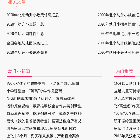
相关文章
2020年北京幼升小政策信息汇总
2020年北京幼升小试题汇
2020年幼升小真题汇总
2020年幼升小招生简章汇
2020年幼儿园课件汇总
2020年各地重点小学一览
全国各地幼儿园教案汇总
2020年北京幼升政策信
2020年幼升小资讯抢先看
2020年幼升小升学时间表
幼升小新闻
热门推荐
给0-6岁孩子的1000本书，《爱阅早期儿童阅
10月13日幼升
小学瞭望台，“解码”小学作息密码
立足儿童可持
“思辨·探索未知”教学研讨会，聚焦新媒体
幼儿绘本阅读
播种原创思维，戴森推动校企合作共筑创新生
“分离焦虑”咋
鼓励原创精神，挖掘创新可能，戴森为中国科
“00后”入学新
磨铁《我的爸爸是奥特曼》宫西达也给所有父
该不该给宝宝玩
斑马家政云重磅发布HCST家庭育儿新模式
家长们请注意
上飞书8个月，海亮硕果累累，产出百余案例
2018年武汉