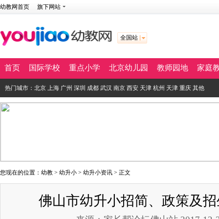
幼教网首页
旗下网站
全国站
首页
国际学校
重点小学
北京幼儿园
教师园地
家庭
热门城市：
北京
上海
广州
深圳
成都
武汉
南京
西安
天津
杭州
天津
重庆
其他
您现在的位置：
幼教
>
幼升小
>
幼升小资讯
> 正文
佛山市幼升小招简、政策及招