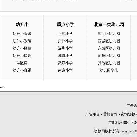
幼升小
重点小学
北京一类幼儿园
幼升小资讯
上海小学
海淀区幼儿园
幼升小政策
广州小学
西城区幼儿园
幼升小择校
深圳小学
东城区幼儿园
幼升小指导
成都小学
朝阳区幼儿园
学区房
武汉小学
其他区幼儿园
幼升小真题
南京小学
幼儿园资讯
-->
广告合作
广告服务
-
营销合作
-
友情链接
京ICP备09042963
幼教网版权所有Copyright©2005-2