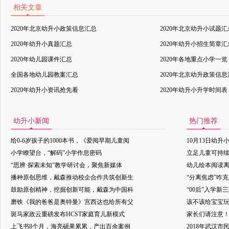
相关文章
2020年北京幼升小政策信息汇总
2020年北京幼升小试题汇
2020年幼升小真题汇总
2020年幼升小招生简章汇
2020年幼儿园课件汇总
2020年各地重点小学一览
全国各地幼儿园教案汇总
2020年北京幼升政策信
2020年幼升小资讯抢先看
2020年幼升小升学时间表
幼升小新闻
热门推荐
给0-6岁孩子的1000本书，《爱阅早期儿童阅
10月13日幼升
小学瞭望台，“解码”小学作息密码
立足儿童可持
“思辨·探索未知”教学研讨会，聚焦新媒体
幼儿绘本阅读
播种原创思维，戴森推动校企合作共筑创新生
“分离焦虑”咋
鼓励原创精神，挖掘创新可能，戴森为中国科
“00后”入学新
磨铁《我的爸爸是奥特曼》宫西达也给所有父
该不该给宝宝玩
斑马家政云重磅发布HCST家庭育儿新模式
家长们请注意
上飞书8个月，海亮硕果累累，产出百余案例
2018年武汉