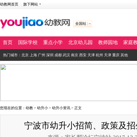
幼教网首页
旗下网站
全国站
首页
国际学校
重点小学
北京幼儿园
教师园地
家庭
热门城市：
北京
上海
广州
深圳
成都
武汉
南京
西安
天津
杭州
天津
重庆
其他
您现在的位置：
幼教
>
幼升小
>
幼升小资讯
> 正文
宁波市幼升小招简、政策及招