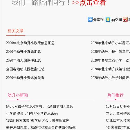
我们一路陪伴同行！
>>点击查看
分享到:
qq空间
相关文章
2020年北京幼升小政策信息汇总
2020年北京幼升小试题汇
2020年幼升小真题汇总
2020年幼升小招生简章汇
2020年幼儿园课件汇总
2020年各地重点小学一览
全国各地幼儿园教案汇总
2020年北京幼升政策信
2020年幼升小资讯抢先看
2020年幼升小升学时间表
幼升小新闻
热门推荐
给0-6岁孩子的1000本书，《爱阅早期儿童阅
10月13日幼升
小学瞭望台，“解码”小学作息密码
立足儿童可持
“思辨·探索未知”教学研讨会，聚焦新媒体
幼儿绘本阅读
播种原创思维，戴森推动校企合作共筑创新生
“分离焦虑”咋