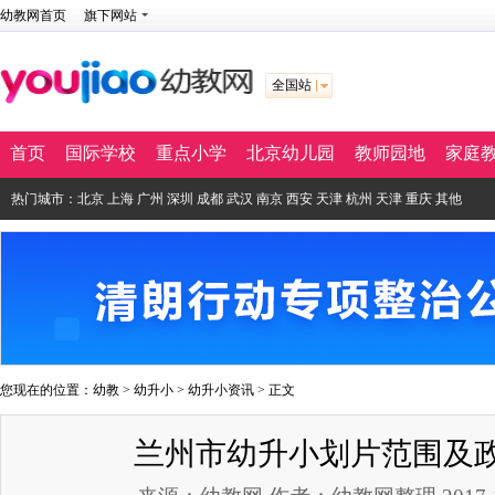
幼教网首页
旗下网站
全国站
首页
国际学校
重点小学
北京幼儿园
教师园地
家庭
热门城市：
北京
上海
广州
深圳
成都
武汉
南京
西安
天津
杭州
天津
重庆
其他
您现在的位置：
幼教
>
幼升小
>
幼升小资讯
> 正文
兰州市幼升小划片范围及