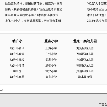
鼓励原创精神，挖掘创新可能，戴森为中国科
“00后”入学新
磨铁《我的爸爸是奥特曼》宫西达也给所有父
该不该给宝宝玩
斑马家政云重磅发布HCST家庭育儿新模式
家长们请注意
上飞书8个月，海亮硕果累累，产出百余案例
2018年武汉
幼升小
重点小学
北京一类幼儿园
幼升小资讯
上海小学
海淀区幼儿园
幼升小政策
广州小学
西城区幼儿园
幼升小择校
深圳小学
东城区幼儿园
幼升小指导
成都小学
朝阳区幼儿园
学区房
武汉小学
其他区幼儿园
幼升小真题
南京小学
幼儿园资讯
-->
广告合作