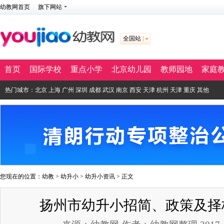
幼教网首页
旗下网站
全国站
首页
国际学校
重点小学
北京幼儿园
教师园地
家庭
热门城市：
北京
上海
广州
深圳
成都
武汉
南京
西安
天津
杭州
天津
重庆
其他
您现在的位置：
幼教
>
幼升小
>
幼升小资讯
> 正文
扬州市幼升小招简、政策及择