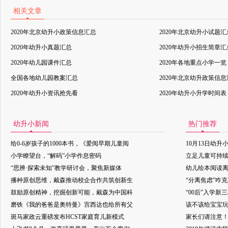
相关文章
2020年北京幼升小政策信息汇总
2020年北京幼升小试题汇
2020年幼升小真题汇总
2020年幼升小招生简章汇
2020年幼儿园课件汇总
2020年各地重点小学一览
全国各地幼儿园教案汇总
2020年北京幼升政策信
2020年幼升小资讯抢先看
2020年幼升小升学时间表
幼升小新闻
热门推荐
给0-6岁孩子的1000本书，《爱阅早期儿童阅
10月13日幼升
小学瞭望台，“解码”小学作息密码
立足儿童可持
“思辨·探索未知”教学研讨会，聚焦新媒体
幼儿绘本阅读
播种原创思维，戴森推动校企合作共筑创新生
“分离焦虑”咋
鼓励原创精神，挖掘创新可能，戴森为中国科
“00后”入学新
磨铁《我的爸爸是奥特曼》宫西达也给所有父
该不该给宝宝玩
斑马家政云重磅发布HCST家庭育儿新模式
家长们请注意