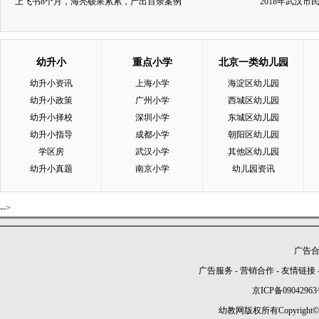
上飞书8个月，海亮硕果累累，产出百余案例
2018年武汉
幼升小
重点小学
北京一类幼儿园
幼升小资讯
上海小学
海淀区幼儿园
幼升小政策
广州小学
西城区幼儿园
幼升小择校
深圳小学
东城区幼儿园
幼升小指导
成都小学
朝阳区幼儿园
学区房
武汉小学
其他区幼儿园
幼升小真题
南京小学
幼儿园资讯
-->
广告合作
广告服务
-
营销合作
-
友情链接
京ICP备09042963
幼教网版权所有Copyright©2005-2