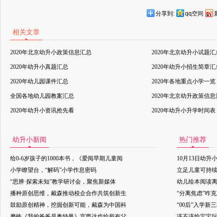
分享到:
qq空间
相关文章
2020年北京幼升小政策信息汇总
2020年北京幼升小试题汇
2020年幼升小真题汇总
2020年幼升小招生简章汇
2020年幼儿园课件汇总
2020年各地重点小学一览
全国各地幼儿园教案汇总
2020年北京幼升政策信
2020年幼升小资讯抢先看
2020年幼升小升学时间表
幼升小新闻
热门推荐
给0-6岁孩子的1000本书，《爱阅早期儿童阅
10月13日幼升
小学瞭望台，“解码”小学作息密码
立足儿童可持
“思辨·探索未知”教学研讨会，聚焦新媒体
幼儿绘本阅读
播种原创思维，戴森推动校企合作共筑创新生
“分离焦虑”咋
鼓励原创精神，挖掘创新可能，戴森为中国科
“00后”入学新
磨铁《我的爸爸是奥特曼》宫西达也给所有父
该不该给宝宝玩