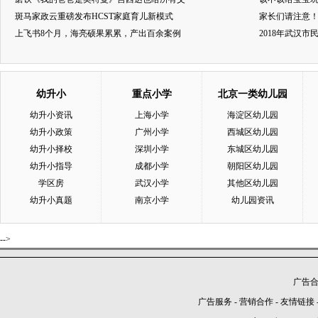
斑马家政云重磅发布HCST家庭育儿新模式
家长们请注意
上飞书8个月，海亮硕果累累，产出百余案例
2018年武汉
幼升小
重点小学
北京一类幼儿园
幼升小资讯
上海小学
海淀区幼儿园
幼升小政策
广州小学
西城区幼儿园
幼升小择校
深圳小学
东城区幼儿园
幼升小指导
成都小学
朝阳区幼儿园
学区房
武汉小学
其他区幼儿园
幼升小真题
南京小学
幼儿园资讯
-->
广告合作
广告服务
-
营销合作
-
友情链接