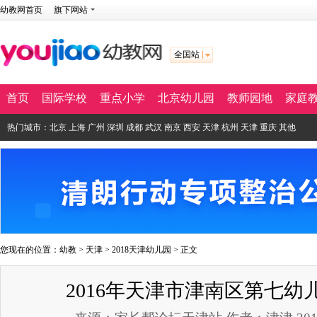
幼教网首页
旗下网站
全国站
首页
国际学校
重点小学
北京幼儿园
教师园地
家庭
热门城市：
北京
上海
广州
深圳
成都
武汉
南京
西安
天津
杭州
天津
重庆
其他
您现在的位置：
幼教
>
天津
>
2018天津幼儿园
> 正文
2016年天津市津南区第七幼