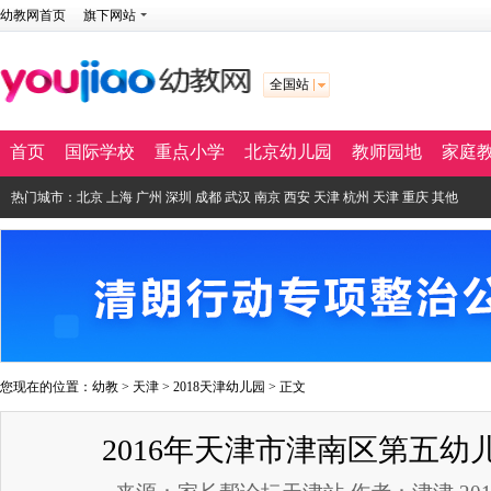
幼教网首页
旗下网站
全国站
首页
国际学校
重点小学
北京幼儿园
教师园地
家庭
热门城市：
北京
上海
广州
深圳
成都
武汉
南京
西安
天津
杭州
天津
重庆
其他
您现在的位置：
幼教
>
天津
>
2018天津幼儿园
> 正文
2016年天津市津南区第五幼