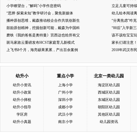
小学瞭望台，“解码”小学作息密码
立足儿童可持
“思辨·探索未知”教学研讨会，聚焦新媒体
幼儿绘本阅读
播种原创思维，戴森推动校企合作共筑创新生
“分离焦虑”咋
鼓励原创精神，挖掘创新可能，戴森为中国科
“00后”入学新
磨铁《我的爸爸是奥特曼》宫西达也给所有父
该不该给宝宝玩
斑马家政云重磅发布HCST家庭育儿新模式
家长们请注意
上飞书8个月，海亮硕果累累，产出百余案例
2018年武汉
幼升小
重点小学
北京一类幼儿园
幼升小资讯
上海小学
海淀区幼儿园
幼升小政策
广州小学
西城区幼儿园
幼升小择校
深圳小学
东城区幼儿园
幼升小指导
成都小学
朝阳区幼儿园
学区房
武汉小学
其他区幼儿园
幼升小真题
南京小学
幼儿园资讯