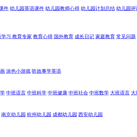
课件
幼儿园英语课件
幼儿园教师心得
幼儿园计划总结
幼儿园评
语学习
教育专家
教育心得
国外教育
成长日记
家庭教育
常见问题
画
涂色小游戏
听故事学英语
学
中班语言
中班科学
中班健康
中班社会
中班数学
大班语言
大
南京幼儿园
杭州幼儿园
成都幼儿园
西安幼儿园