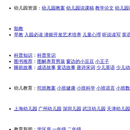
幼儿园资源：
幼儿园教案
幼儿园说课稿
教学论文
幼儿园
胎教
早教
入园必读
潜能开发
艺术培养
儿童心理
听说读写
英
科普知识
：
科普常识
图书推荐
：
图解养育男孩
窗边的小豆豆
小王子
睡前故事
：
成语故事
童话故事
唐诗宋词
少儿英语
少儿动
幼儿教育：
托班教案
小班健康
小班科学
小班语言
小班数
上海幼儿园
广州幼儿园
深圳儿园
武汉幼儿园
天津幼儿园
教育新闻：
学区房
一年级
二年级