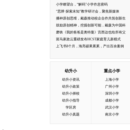
小学瞭望台，“解码”小学作息密码
“思辨·探索未知”教学研讨会，聚焦新媒体
播种原创思维，戴森推动校企合作共筑创新生
鼓励原创精神，挖掘创新可能，戴森为中国科
磨铁《我的爸爸是奥特曼》宫西达也给所有父
斑马家政云重磅发布HCST家庭育儿新模式
上飞书8个月，海亮硕果累累，产出百余案例
幼升小
重点小学
幼升小资讯
上海小学
幼升小政策
广州小学
幼升小择校
深圳小学
幼升小指导
成都小学
学区房
武汉小学
幼升小真题
南京小学