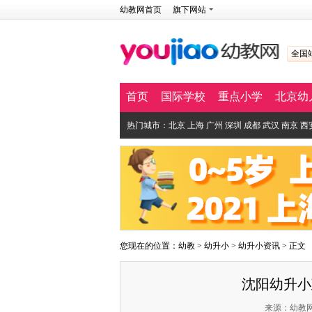
幼教网首页
旗下网站
全国
首页
国际学校
重点小学
北京幼
热门城市：
北京
上海
广州
深圳
成都
武汉
南京
西
您现在的位置：
幼教
>
幼升小
>
幼升小资讯
> 正文
沈阳幼升小
来源：幼教网 作