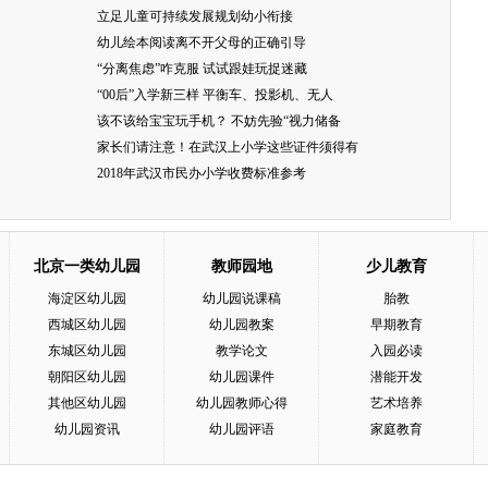
立足儿童可持续发展规划幼小衔接
幼儿绘本阅读离不开父母的正确引导
“分离焦虑”咋克服 试试跟娃玩捉迷藏
“00后”入学新三样 平衡车、投影机、无人
该不该给宝宝玩手机？ 不妨先验“视力储备
家长们请注意！在武汉上小学这些证件须得有
2018年武汉市民办小学收费标准参考
北京一类幼儿园
教师园地
少儿教育
海淀区幼儿园
幼儿园说课稿
胎教
西城区幼儿园
幼儿园教案
早期教育
东城区幼儿园
教学论文
入园必读
朝阳区幼儿园
幼儿园课件
潜能开发
其他区幼儿园
幼儿园教师心得
艺术培养
幼儿园资讯
幼儿园评语
家庭教育