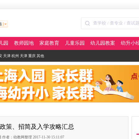
站
儿园
教师园地
家庭教育
儿童乐园
幼儿园教案
幼升小
安
天津
杭州
天津
重庆
其他
政策、招简及入学攻略汇总
者：幼教网整理 2017-11-30 15:11:07