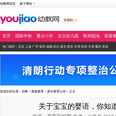
幼教网首页
旗下网站
全国站
首页
国际学校
重点小学
北京幼儿园
教师园地
家庭
热门城市：
北京
上海
广州
深圳
成都
武汉
南京
西安
天津
杭州
天津
重庆
其他
您现在的位置：
幼教
>
家庭教育
>
家长教育心得
> 正文
关于宝宝的婴语，你知