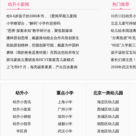
幼升小新闻
热门推荐
给0-6岁孩子的1000本书，《爱阅早期儿童阅
10月13日幼升
小学瞭望台，“解码”小学作息密码
立足儿童可持
“思辨·探索未知”教学研讨会，聚焦新媒体
幼儿绘本阅读
播种原创思维，戴森推动校企合作共筑创新生
“分离焦虑”咋
鼓励原创精神，挖掘创新可能，戴森为中国科
“00后”入学新
磨铁《我的爸爸是奥特曼》宫西达也给所有父
该不该给宝宝玩
斑马家政云重磅发布HCST家庭育儿新模式
家长们请注意
上飞书8个月，海亮硕果累累，产出百余案例
2018年武汉
幼升小
重点小学
北京一类幼儿园
幼升小资讯
上海小学
海淀区幼儿园
幼升小政策
广州小学
西城区幼儿园
幼升小择校
深圳小学
东城区幼儿园
幼升小指导
成都小学
朝阳区幼儿园
学区房
武汉小学
其他区幼儿园