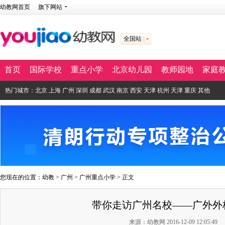
幼教网首页
旗下网站
全国站
首页
国际学校
重点小学
北京幼儿园
教师园地
家庭
热门城市：
北京
上海
广州
深圳
成都
武汉
南京
西安
天津
杭州
天津
重庆
其他
您现在的位置：
幼教
>
广州
>
广州重点小学
> 正文
带你走访广州名校——广外外校
来源：幼教网 2016-12-09 12:05:49