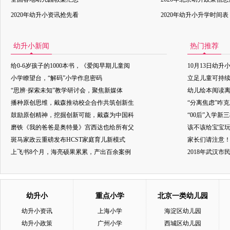
2020年幼升小资讯抢先看
2020年幼升小升学时间表
幼升小新闻
热门推荐
给0-6岁孩子的1000本书，《爱阅早期儿童阅
10月13日幼升
小学瞭望台，“解码”小学作息密码
立足儿童可持
“思辨·探索未知”教学研讨会，聚焦新媒体
幼儿绘本阅读
播种原创思维，戴森推动校企合作共筑创新生
“分离焦虑”咋
鼓励原创精神，挖掘创新可能，戴森为中国科
“00后”入学新
磨铁《我的爸爸是奥特曼》宫西达也给所有父
该不该给宝宝玩
斑马家政云重磅发布HCST家庭育儿新模式
家长们请注意
上飞书8个月，海亮硕果累累，产出百余案例
2018年武汉
幼升小
重点小学
北京一类幼儿园
幼升小资讯
上海小学
海淀区幼儿园
幼升小政策
广州小学
西城区幼儿园