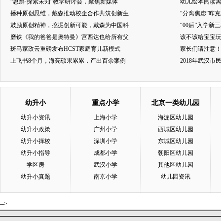
“思辨·探索未知”教学研讨会，聚焦新媒体
幼儿绘本阅读
播种原创思维，戴森推动校企合作共筑创新生
“分离焦虑”咋
鼓励原创精神，挖掘创新可能，戴森为中国科
“00后”入学新
磨铁《我的爸爸是奥特曼》宫西达也给所有父
该不该给宝宝玩
斑马家政云重磅发布HCST家庭育儿新模式
家长们请注意
上飞书8个月，海亮硕果累累，产出百余案例
2018年武汉
幼升小
重点小学
北京一类幼儿园
幼升小资讯
上海小学
海淀区幼儿园
幼升小政策
广州小学
西城区幼儿园
幼升小择校
深圳小学
东城区幼儿园
幼升小指导
成都小学
朝阳区幼儿园
学区房
武汉小学
其他区幼儿园
幼升小真题
南京小学
幼儿园资讯
-->