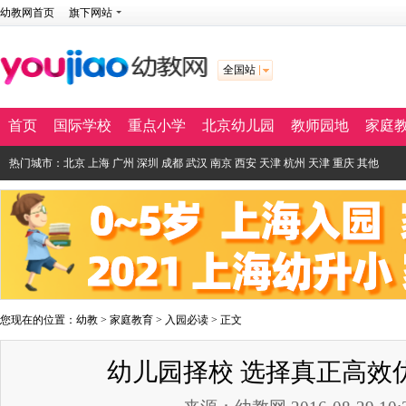
幼教网首页
旗下网站
全国站
首页
国际学校
重点小学
北京幼儿园
教师园地
家庭
热门城市：
北京
上海
广州
深圳
成都
武汉
南京
西安
天津
杭州
天津
重庆
其他
您现在的位置：
幼教
>
家庭教育
>
入园必读
> 正文
幼儿园择校 选择真正高效