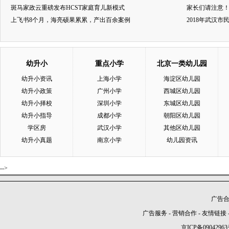
斑马家政云重磅发布HCST家庭育儿新模式
家长们请注意
上飞书8个月，海亮硕果累累，产出百余案例
2018年武汉
幼升小
重点小学
北京一类幼儿园
幼升小资讯
上海小学
海淀区幼儿园
幼升小政策
广州小学
西城区幼儿园
幼升小择校
深圳小学
东城区幼儿园
幼升小指导
成都小学
朝阳区幼儿园
学区房
武汉小学
其他区幼儿园
幼升小真题
南京小学
幼儿园资讯
-->
广告合作
广告服务
-
营销合作
-
友情链接
京ICP备09042963