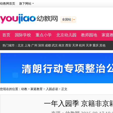
幼教网首页
旗下网站
全国站
首页
国际学校
重点小学
北京幼儿园
教师园地
家庭
热门城市：
北京
上海
广州
深圳
成都
武汉
南京
西安
天津
杭州
天津
重庆
其他
您现在的位置：
幼教
>
家庭教育
>
入园必读
> 正文
一年入园季 京籍非京