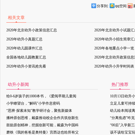
分享到:
qq空间
相关文章
2020年北京幼升小政策信息汇总
2020年北京幼升小试题汇
2020年幼升小真题汇总
2020年幼升小招生简章汇
2020年幼儿园课件汇总
2020年各地重点小学一览
全国各地幼儿园教案汇总
2020年北京幼升政策信
2020年幼升小资讯抢先看
2020年幼升小升学时间表
幼升小新闻
热门推荐
给0-6岁孩子的1000本书，《爱阅早期儿童阅
10月13日幼升
小学瞭望台，“解码”小学作息密码
立足儿童可持
“思辨·探索未知”教学研讨会，聚焦新媒体
幼儿绘本阅读
播种原创思维，戴森推动校企合作共筑创新生
“分离焦虑”咋
鼓励原创精神，挖掘创新可能，戴森为中国科
“00后”入学新
磨铁《我的爸爸是奥特曼》宫西达也给所有父
该不该给宝宝玩