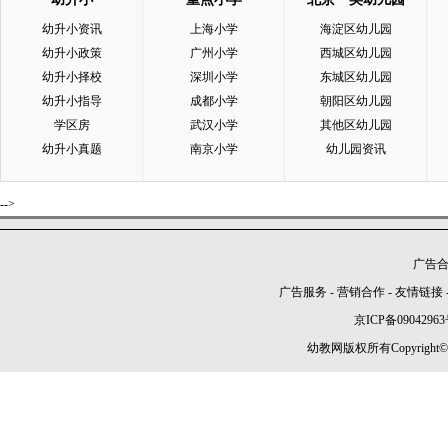
幼升小资讯
上海小学
海淀区幼儿园
幼升小政策
广州小学
西城区幼儿园
幼升小择校
深圳小学
东城区幼儿园
幼升小指导
成都小学
朝阳区幼儿园
学区房
武汉小学
其他区幼儿园
幼升小真题
南京小学
幼儿园资讯
-->
广告合作
广告服务
-
营销合作
-
友情链接
京ICP备09042963
幼教网版权所有Copyright©2005-2