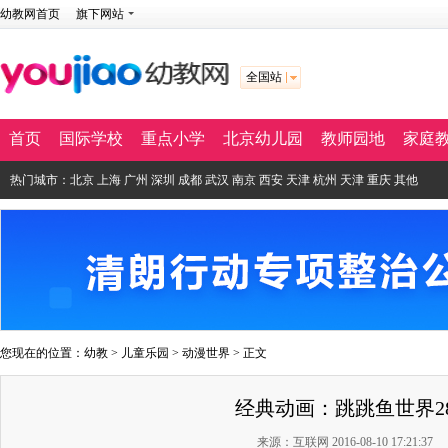
幼教网首页
旗下网站
全国站
首页
国际学校
重点小学
北京幼儿园
教师园地
家庭
热门城市：
北京
上海
广州
深圳
成都
武汉
南京
西安
天津
杭州
天津
重庆
其他
您现在的位置：
幼教
>
儿童乐园
>
动漫世界
> 正文
经典动画：跳跳鱼世界2
来源：互联网 2016-08-10 17:21:37