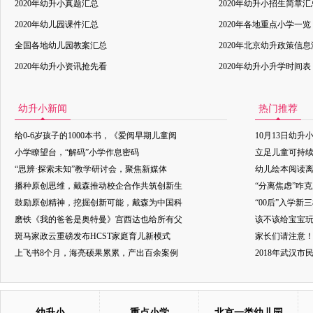
2020年幼升小真题汇总
2020年幼升小招生简章汇
2020年幼儿园课件汇总
2020年各地重点小学一览
全国各地幼儿园教案汇总
2020年北京幼升政策信
2020年幼升小资讯抢先看
2020年幼升小升学时间表
幼升小新闻
热门推荐
给0-6岁孩子的1000本书，《爱阅早期儿童阅
10月13日幼升
小学瞭望台，“解码”小学作息密码
立足儿童可持
“思辨·探索未知”教学研讨会，聚焦新媒体
幼儿绘本阅读
播种原创思维，戴森推动校企合作共筑创新生
“分离焦虑”咋
鼓励原创精神，挖掘创新可能，戴森为中国科
“00后”入学新
磨铁《我的爸爸是奥特曼》宫西达也给所有父
该不该给宝宝玩
斑马家政云重磅发布HCST家庭育儿新模式
家长们请注意
上飞书8个月，海亮硕果累累，产出百余案例
2018年武汉
幼升小
重点小学
北京一类幼儿园