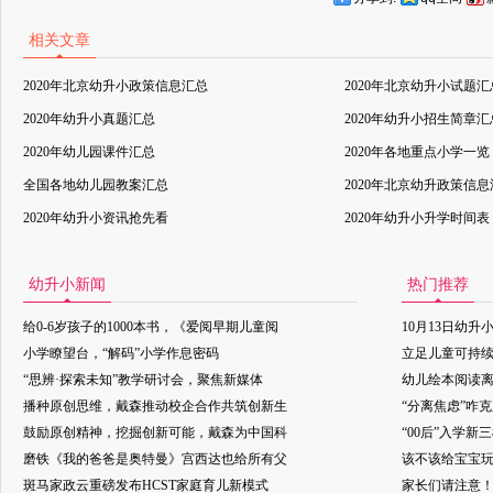
相关文章
2020年北京幼升小政策信息汇总
2020年北京幼升小试题汇
2020年幼升小真题汇总
2020年幼升小招生简章汇
2020年幼儿园课件汇总
2020年各地重点小学一览
全国各地幼儿园教案汇总
2020年北京幼升政策信
2020年幼升小资讯抢先看
2020年幼升小升学时间表
幼升小新闻
热门推荐
给0-6岁孩子的1000本书，《爱阅早期儿童阅
10月13日幼升
小学瞭望台，“解码”小学作息密码
立足儿童可持
“思辨·探索未知”教学研讨会，聚焦新媒体
幼儿绘本阅读
播种原创思维，戴森推动校企合作共筑创新生
“分离焦虑”咋
鼓励原创精神，挖掘创新可能，戴森为中国科
“00后”入学新
磨铁《我的爸爸是奥特曼》宫西达也给所有父
该不该给宝宝玩
斑马家政云重磅发布HCST家庭育儿新模式
家长们请注意