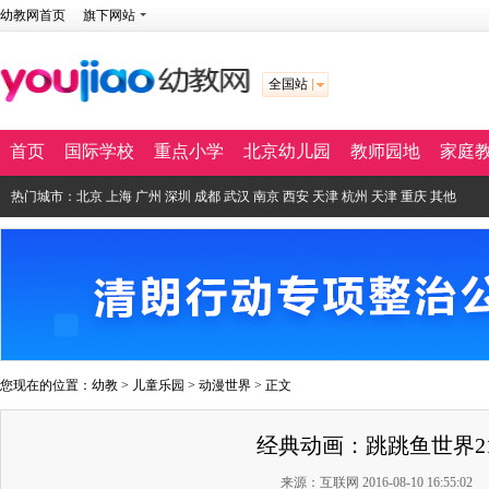
幼教网首页
旗下网站
全国站
首页
国际学校
重点小学
北京幼儿园
教师园地
家庭
热门城市：
北京
上海
广州
深圳
成都
武汉
南京
西安
天津
杭州
天津
重庆
其他
您现在的位置：
幼教
>
儿童乐园
>
动漫世界
> 正文
经典动画：跳跳鱼世界2
来源：互联网 2016-08-10 16:55:02