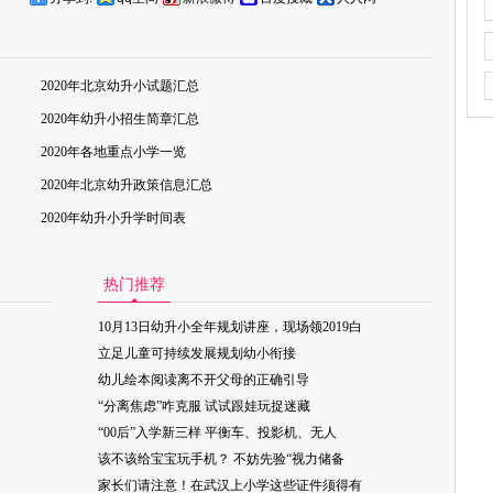
2020年北京幼升小试题汇总
2020年幼升小招生简章汇总
2020年各地重点小学一览
2020年北京幼升政策信息汇总
2020年幼升小升学时间表
热门推荐
10月13日幼升小全年规划讲座，现场领2019白
立足儿童可持续发展规划幼小衔接
幼儿绘本阅读离不开父母的正确引导
“分离焦虑”咋克服 试试跟娃玩捉迷藏
“00后”入学新三样 平衡车、投影机、无人
该不该给宝宝玩手机？ 不妨先验“视力储备
家长们请注意！在武汉上小学这些证件须得有