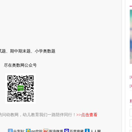
试题、期中期末题、小学奥数题
尽在奥数网公众号
[
[
访问幼教网，幼儿教育我们一路陪伴同行！
>>点击查看
分享到:
qq空间
新浪微博
百度搜藏
人人网