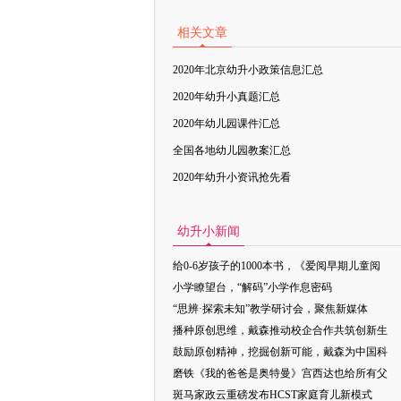
相关文章
2020年北京幼升小政策信息汇总
2020年幼升小真题汇总
2020年幼儿园课件汇总
全国各地幼儿园教案汇总
2020年幼升小资讯抢先看
幼升小新闻
给0-6岁孩子的1000本书，《爱阅早期儿童阅
小学瞭望台，“解码”小学作息密码
“思辨·探索未知”教学研讨会，聚焦新媒体
播种原创思维，戴森推动校企合作共筑创新生
鼓励原创精神，挖掘创新可能，戴森为中国科
磨铁《我的爸爸是奥特曼》宫西达也给所有父
斑马家政云重磅发布HCST家庭育儿新模式