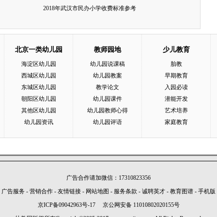
2018年武汉市民办小学收费标准参考
北京一类幼儿园
教师园地
少儿教育
海淀区幼儿园
幼儿园说课稿
胎教
西城区幼儿园
幼儿园教案
早期教育
东城区幼儿园
教学论文
入园必读
朝阳区幼儿园
幼儿园课件
潜能开发
其他区幼儿园
幼儿园教师心得
艺术培养
幼儿园资讯
幼儿园评语
家庭教育
广告合作请加微信：17310823356
广告服务
-
营销合作
-
友情链接
-
网站地图
-
服务条款
-
诚聘英才
-
教育图谱
-
手机版
京ICP备09042963号-17
京公网安备 11010802020155号