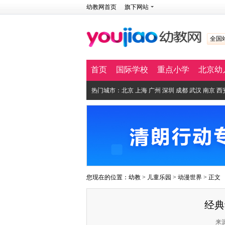
幼教网首页
旗下网站
全国
首页
国际学校
重点小学
北京幼
热门城市：
北京
上海
广州
深圳
成都
武汉
南京
西
您现在的位置：
幼教
>
儿童乐园
>
动漫世界
> 正文
经典
来源