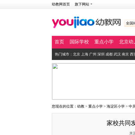
幼教网首页
旗下网站
全国
首页
国际学校
重点小学
北京幼
热门城市：
北京
上海
广州
深圳
成都
武汉
南京
西
您现在的位置：
幼教
>
重点小学
>
海淀区小学
>
中
家校共同
来源