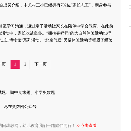
成员介绍，中关村三小已经拥有702位“家长志工”，亲身参与
相互学习沟通，通过亲子活动让家长在陪伴中学会教育。在此前
的活动中，家长收益良多。“拥抱春妈妈”的大自然体验活动也得
走进博物馆”系列活动、“北京气质”民俗体验活动等积累了经验
一页
1
2
下一页
试题、期中期末题、小学奥数题
尽在奥数网公众号
访问幼教网，幼儿教育我们一路陪伴同行！
>>点击查看