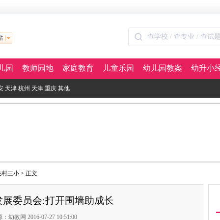
站
儿园
教师园地
家庭教育
儿童乐园
幼儿园教案
幼升小
安
天津
杭州
天津
重庆
其他
关村三小
> 正文
发展委员会:打开围墙助成长
：幼教网 2016-07-27 10:51:00