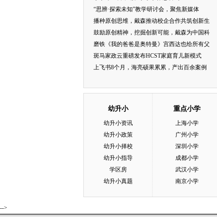
“思辨·探索未知”教学研讨会，聚焦新媒体
播种原创思维，戴森推动校企合作共筑创新生
鼓励原创精神，挖掘创新可能，戴森为中国科
磨铁《我的爸爸是奥特曼》宫西达也给所有父
斑马家政云重磅发布HCST家庭育儿新模式
上飞书8个月，海亮硕果累累，产出百余案例
幼升小
重点小学
幼升小资讯
上海小学
幼升小政策
广州小学
幼升小择校
深圳小学
幼升小指导
成都小学
学区房
武汉小学
幼升小真题
南京小学
-->