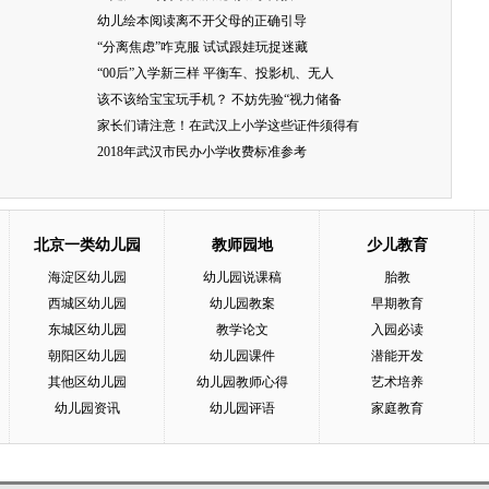
幼儿绘本阅读离不开父母的正确引导
“分离焦虑”咋克服 试试跟娃玩捉迷藏
“00后”入学新三样 平衡车、投影机、无人
该不该给宝宝玩手机？ 不妨先验“视力储备
家长们请注意！在武汉上小学这些证件须得有
2018年武汉市民办小学收费标准参考
北京一类幼儿园
教师园地
少儿教育
海淀区幼儿园
幼儿园说课稿
胎教
西城区幼儿园
幼儿园教案
早期教育
东城区幼儿园
教学论文
入园必读
朝阳区幼儿园
幼儿园课件
潜能开发
其他区幼儿园
幼儿园教师心得
艺术培养
幼儿园资讯
幼儿园评语
家庭教育