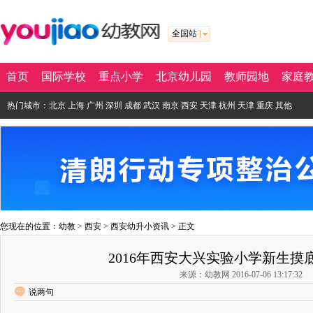
全国站
首页
国际学校
重点小学
北京幼儿园
教师园地
家庭
热门城市：
北京
上海
广州
深圳
成都
武汉
南京
西安
天津
杭州
天津
重庆
其他
您现在的位置：
幼教
>
西安
>
西安幼升小资讯
> 正文
2016年西安大兴实验小学新生摸
来源：幼教网 2016-07-06 13:17:32
说两句