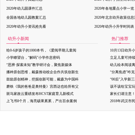
2020年幼儿园课件汇总
2020年各地重点小学一览
全国各地幼儿园教案汇总
2020年北京幼升政策信
2020年幼升小资讯抢先看
2020年幼升小升学时间表
幼升小新闻
热门推荐
给0-6岁孩子的1000本书，《爱阅早期儿童阅
10月13日幼升
小学瞭望台，“解码”小学作息密码
立足儿童可持
“思辨·探索未知”教学研讨会，聚焦新媒体
幼儿绘本阅读
播种原创思维，戴森推动校企合作共筑创新生
“分离焦虑”咋
鼓励原创精神，挖掘创新可能，戴森为中国科
“00后”入学新
磨铁《我的爸爸是奥特曼》宫西达也给所有父
该不该给宝宝玩
斑马家政云重磅发布HCST家庭育儿新模式
家长们请注意
上飞书8个月，海亮硕果累累，产出百余案例
2018年武汉