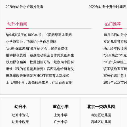
2020年幼升小资讯抢先看
2020年幼升小升学时间表
幼升小新闻
热门推荐
给0-6岁孩子的1000本书，《爱阅早期儿童阅
10月13日幼升
小学瞭望台，“解码”小学作息密码
立足儿童可持
“思辨·探索未知”教学研讨会，聚焦新媒体
幼儿绘本阅读
播种原创思维，戴森推动校企合作共筑创新生
“分离焦虑”咋
鼓励原创精神，挖掘创新可能，戴森为中国科
“00后”入学新
磨铁《我的爸爸是奥特曼》宫西达也给所有父
该不该给宝宝玩
斑马家政云重磅发布HCST家庭育儿新模式
家长们请注意
上飞书8个月，海亮硕果累累，产出百余案例
2018年武汉
幼升小
重点小学
北京一类幼儿园
幼升小资讯
上海小学
海淀区幼儿园
幼升小政策
广州小学
西城区幼儿园