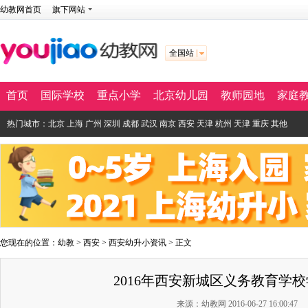
幼教网首页
旗下网站
全国站
首页
国际学校
重点小学
北京幼儿园
教师园地
家庭
热门城市：
北京
上海
广州
深圳
成都
武汉
南京
西安
天津
杭州
天津
重庆
其他
您现在的位置：
幼教
>
西安
>
西安幼升小资讯
> 正文
2016年西安新城区义务教育学
来源：幼教网 2016-06-27 16:00:47