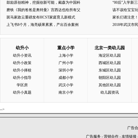
鼓励原创精神，挖掘创新可能，戴森为中国科
“00后”入学新
磨铁《我的爸爸是奥特曼》宫西达也给所有父
该不该给宝宝玩
斑马家政云重磅发布HCST家庭育儿新模式
家长们请注意
上飞书8个月，海亮硕果累累，产出百余案例
2018年武汉
幼升小
重点小学
北京一类幼儿园
幼升小资讯
上海小学
海淀区幼儿园
幼升小政策
广州小学
西城区幼儿园
幼升小择校
深圳小学
东城区幼儿园
幼升小指导
成都小学
朝阳区幼儿园
学区房
武汉小学
其他区幼儿园
幼升小真题
南京小学
幼儿园资讯
-->
广告合作
广告服务
-
营销合作
-
友情链接