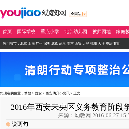
全国站
首页
国际学校
重点小学
北京幼儿园
教师园地
家庭
热门城市：
北京
上海
广州
深圳
成都
武汉
南京
西安
天津
杭州
天津
重庆
其他
您现在的位置：
幼教
>
西安
>
西安幼升小资讯
> 正文
2016年西安未央区义务教育阶段
来源：幼教网 2016-06-27 15:5
说两句