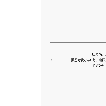
红光街、
9
报恩寺街小学
街、南四
星街2号—