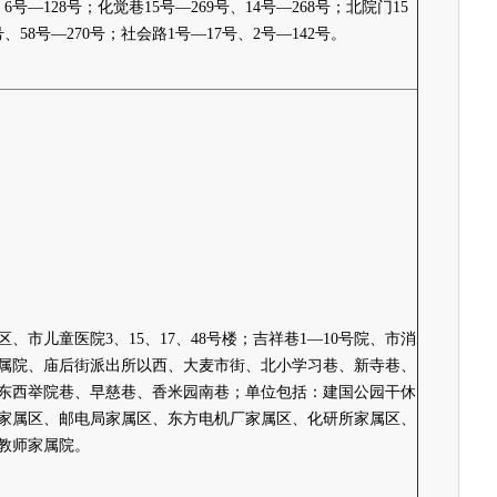
、6号—128号；化觉巷15号—269号、14号—268号；北院门15
号、58号—270号；社会路1号—17号、2号—142号。
区、市儿童医院3、15、17、48号楼；吉祥巷1—10号院、市消
属院、庙后街派出所以西、大麦市街、北小学习巷、新寺巷、
东西举院巷、早慈巷、香米园南巷；单位包括：建国公园干休
家属区、邮电局家属区、东方电机厂家属区、化研所家属区、
教师家属院。