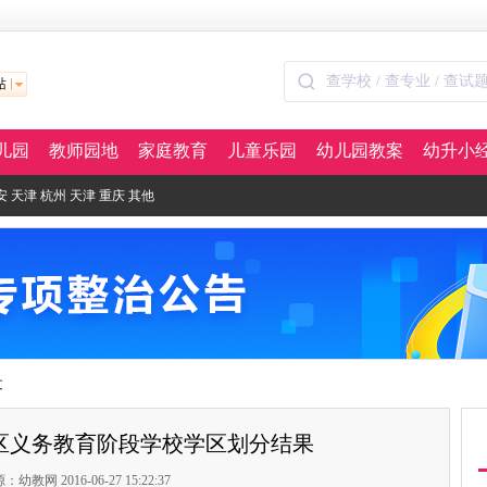
站
儿园
教师园地
家庭教育
儿童乐园
幼儿园教案
幼升小
安
天津
杭州
天津
重庆
其他
文
湖区义务教育阶段学校学区划分结果
：幼教网 2016-06-27 15:22:37