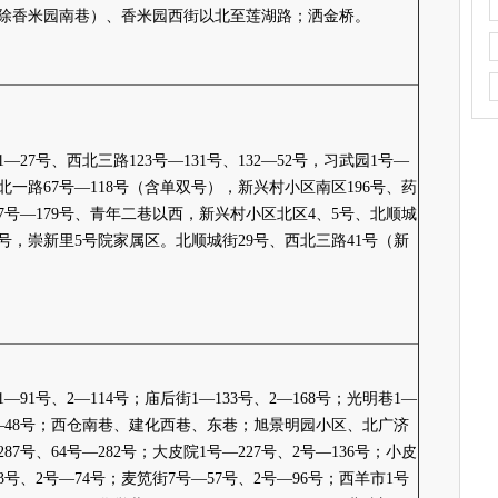
除香米园南巷）、香米园西街以北至莲湖路；洒金桥。
—27号、西北三路123号—131号、132—52号，习武园1号—
西北一路67号—118号（含单双号），新兴村小区南区196号、药
57号—179号、青年二巷以西，新兴村小区北区4、5号、北顺城
39号，崇新里5号院家属区。北顺城街29号、西北三路41号（新
—91号、2—114号；庙后街1—133号、2—168号；光明巷1—
2—48号；西仓南巷、建化西巷、东巷；旭景明园小区、北广济
287号、64号—282号；大皮院1号—227号、2号—136号；小皮
3号、2号—74号；麦笕街7号—57号、2号—96号；西羊市1号