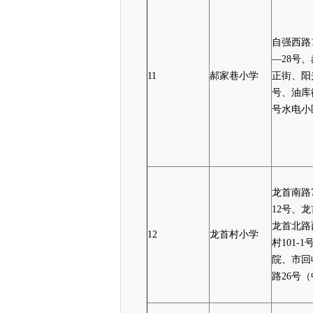
自强西路1
—28号
11
郝家巷小学
正街、阳光
号、油库
号水电小
龙首南路7
12号、龙
龙首北路西
12
龙首村小学
村101
院、市回
路26号