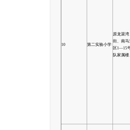
原龙渠湾
街、南马
10
第二实验小学
区1—15
队家属楼