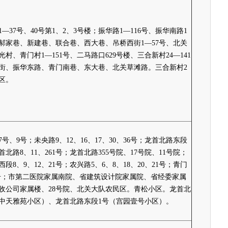
—37号、40号第1、2、3号楼；振华路1—116号、振华南路1
、郝家巷、新建巷、联合巷、西大巷、吊桥西街1—57号、北关
村、青门村1—151号、二马路口629号楼、三合新村24—141
街、振华东路、青门南巷、东大巷、北关草滩路。三合新村2
区。
号、9号；未央路9、12、16、17、30、36号；龙首北路东段
首北路8、11、261号；龙首北路355号院、17号院、11号院；
段8、9、12、21号；农兴路5、6、8、18、20、21号；青门
-1号；市第二医院家属南院、省建筑设计院家属院、省经委家属
收公司家属楼、28号院、北关大队农民区。青松小区。龙首北
（中天雅苑小区）、龙首北路东段1号（宫园壹号小区）。