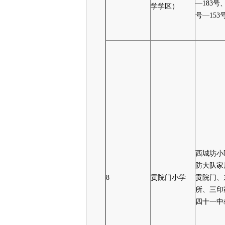
—183号
学学区）
号—153
西城坊小
防大队家
8
贡院门小学
贡院门、
所、三印
四十一中