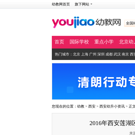
幼教网首页
旗下网站
全国
首页
国际学校
重点小学
北京幼
热门城市：
北京
上海
广州
深圳
成都
武汉
南京
西
您现在的位置：
幼教
>
西安
>
西安幼升小资讯
> 正
2016年西安莲
来源