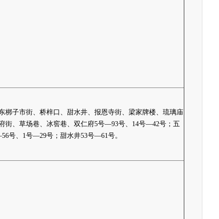
东梆子市街、桥梓口、甜水井、报恩寺街、梁家牌楼、琉璃庙
府街、草场巷、冰窖巷、双仁府5号—93号、14号—42号；五
56号、1号—29号；甜水井53号—61号。