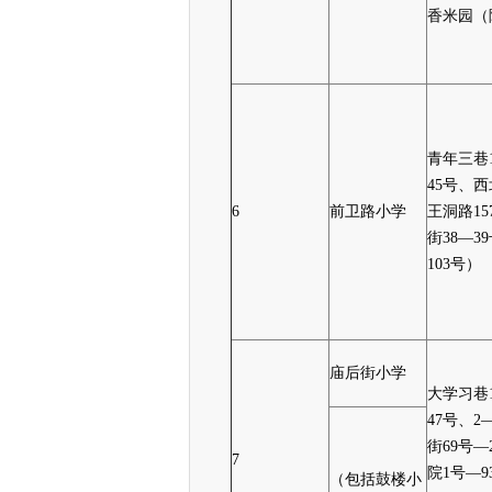
香米园（
青年三巷1
45号、
6
前卫路小学
王洞路1
街38—
103号）
庙后街小学
大学习巷1
47号、
街69号—
7
院1号—9
（包括鼓楼小