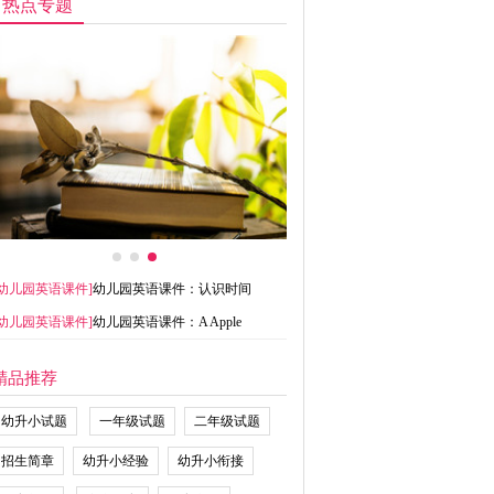
热点专题
幼儿园英语课件
]
幼儿园英语课件：认识时间
幼儿园英语课件
]
幼儿园英语课件：A Apple
精品推荐
幼升小试题
一年级试题
二年级试题
招生简章
幼升小经验
幼升小衔接