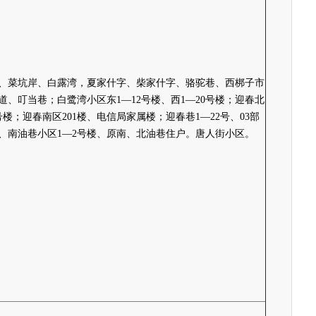
、菜坑岸、白露湾，夏家什字、柴家什字、骆驼巷、西梆子市
道、叮当巷；白鹭湾小区东1—12号楼、西1—20号楼；迎春北
号楼；迎春南区201楼、电信局家属楼；迎春巷1—22号、03部
、南油巷小区1—2号楼、原南、北油巷住户。唐人街小区。