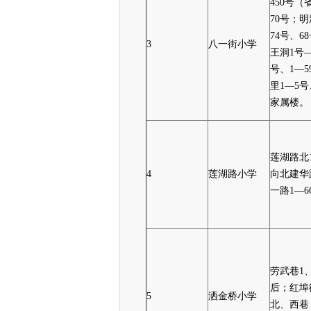
450号
70号；明
74号、6
3
八一街小学
王洞1号—
号、1—5
里1—5
家属楼。
莲湖路北
4
莲湖路小学
向北建华
一路1—
劳武巷1、
后；红埠
5
洒金桥小学
北、西巷