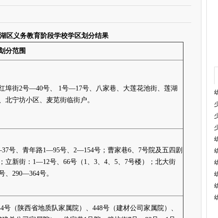
安莲湖区义务教育阶段学校学区划分结果
划分范围
红埠街2号—40号、 1号—17号、八家巷、大莲花池街、莲湖
、北宁坊小区、麦苋街临街户。
37号、青年路1—95号、2—154号；曹家巷6、7号院及五四剧
；立新街：1—12号、66号（1、3、4、5、7号楼）；北大街
0号、290—364号。
444号（陕西省地质队家属院）、448号（建材公司家属院）、