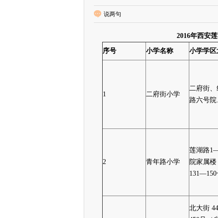
说两句
2016年西
序号
小学名称
小学学区
二府街、
1
二府街小学
路六号院
莲湖路1—
2
青年路小学
院家属楼
131—15
北大街 