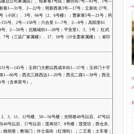
（省建总公司家属院）、俭家巷1号院；糖坊街7号—83号、1号—
新巷1—31号、2—22号；明新西巷3号—17号；立新街 27号、
8号（小区）、3号、66号（2、6号楼）；曹家巷5号—21号；药
155号、2号—158号；六合里 1—7号、2—8号；高阳里61
9号、2—50号；北顺城街1—28号；平安里1、3、5号； 红武
号、7号（三染厂家属楼）、17、18号（计生委家属楼）；省印
131号—145号；玉祥门大桥以西成丰街1—57号；玉祥门十字
路1—66号；西北三路西边1—20号；西北二路1—38号；西北
[
66号（含单双号）。
[
2、3、11、12号楼、50—56号楼；光明巷48号以后、47号以
街40号以后、17号以后；莲寿坊7、8号楼；莲莹坊；西仓东、
；桃胡巷；教场门；许士庙街（红湖街）；二王巷；土车巷；