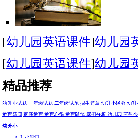
[
幼儿园英语课件
]
幼儿园
[
幼儿园英语课件
]
幼儿园英
精品推荐
幼升小试题
一年级试题
二年级试题
招生简章
幼升小经验
幼升
教育新闻
家庭教育
教育心得
教育随笔
案例分析
幼儿园评语
少
幼升小
幼升小资讯