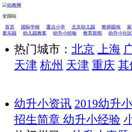
全国站
首页
国际学校
重点小学
北京幼儿园
教师园地
家
童乐园
幼儿园教案
幼升小经验
教育新闻
幼升小社区
热门城市：
北京
上海
天津
杭州
天津
重庆
其
幼升小资讯
2019幼升
招生简章
幼升小经验