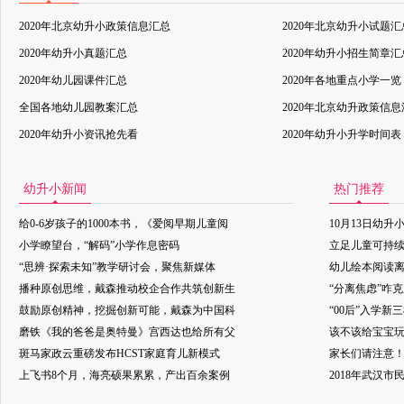
2020年北京幼升小政策信息汇总
2020年北京幼升小试题汇
2020年幼升小真题汇总
2020年幼升小招生简章汇
2020年幼儿园课件汇总
2020年各地重点小学一览
全国各地幼儿园教案汇总
2020年北京幼升政策信
2020年幼升小资讯抢先看
2020年幼升小升学时间表
幼升小新闻
热门推荐
给0-6岁孩子的1000本书，《爱阅早期儿童阅
10月13日幼升
小学瞭望台，“解码”小学作息密码
立足儿童可持
“思辨·探索未知”教学研讨会，聚焦新媒体
幼儿绘本阅读
播种原创思维，戴森推动校企合作共筑创新生
“分离焦虑”咋
鼓励原创精神，挖掘创新可能，戴森为中国科
“00后”入学新
磨铁《我的爸爸是奥特曼》宫西达也给所有父
该不该给宝宝玩
斑马家政云重磅发布HCST家庭育儿新模式
家长们请注意
上飞书8个月，海亮硕果累累，产出百余案例
2018年武汉