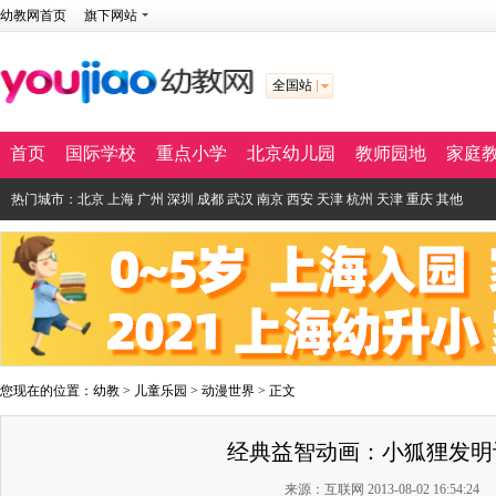
幼教网首页
旗下网站
全国站
首页
国际学校
重点小学
北京幼儿园
教师园地
家庭
热门城市：
北京
上海
广州
深圳
成都
武汉
南京
西安
天津
杭州
天津
重庆
其他
您现在的位置：
幼教
>
儿童乐园
>
动漫世界
> 正文
经典益智动画：小狐狸发明记
来源：互联网 2013-08-02 16:54:24