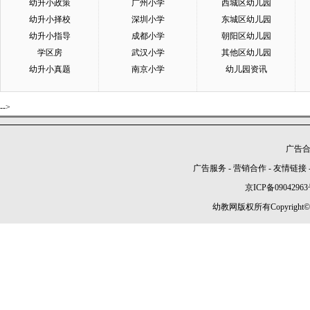
幼升小政策
广州小学
西城区幼儿园
幼升小择校
深圳小学
东城区幼儿园
幼升小指导
成都小学
朝阳区幼儿园
学区房
武汉小学
其他区幼儿园
幼升小真题
南京小学
幼儿园资讯
-->
广告合作
广告服务
-
营销合作
-
友情链接
京ICP备09042963
幼教网版权所有Copyright©2005-2