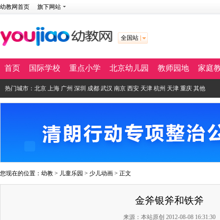
幼教网首页
旗下网站
全国站
首页
国际学校
重点小学
北京幼儿园
教师园地
家庭
热门城市：
北京
上海
广州
深圳
成都
武汉
南京
西安
天津
杭州
天津
重庆
其他
您现在的位置：
幼教
>
儿童乐园
>
少儿动画
> 正文
金斧银斧和铁斧
来源：本站原创 2012-08-08 16:31:30