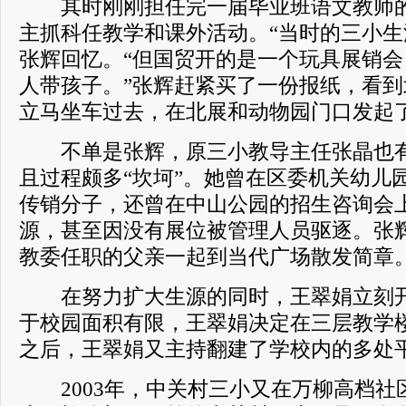
其时刚刚担任完一届毕业班语文教师的
主抓科任教学和课外活动。“当时的三小生
张辉回忆。“但国贸开的是一个玩具展销
人带孩子。”张辉赶紧买了一份报纸，看
立马坐车过去，在北展和动物园门口发起
不单是张辉，原三小教导主任张晶也有
且过程颇多“坎坷”。她曾在区委机关幼儿
传销分子，还曾在中山公园的招生咨询会
源，甚至因没有展位被管理人员驱逐。张
教委任职的父亲一起到当代广场散发简章
在努力扩大生源的同时，王翠娟立刻开
于校园面积有限，王翠娟决定在三层教学
之后，王翠娟又主持翻建了学校内的多处
2003年，中关村三小又在万柳高档社