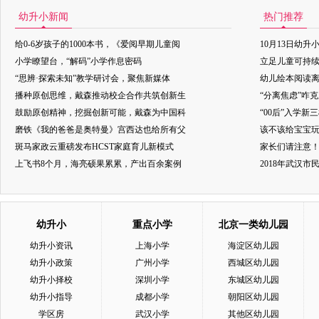
幼升小新闻
热门推荐
给0-6岁孩子的1000本书，《爱阅早期儿童阅
10月13日幼升
小学瞭望台，“解码”小学作息密码
立足儿童可持
“思辨·探索未知”教学研讨会，聚焦新媒体
幼儿绘本阅读
播种原创思维，戴森推动校企合作共筑创新生
“分离焦虑”咋
鼓励原创精神，挖掘创新可能，戴森为中国科
“00后”入学新
磨铁《我的爸爸是奥特曼》宫西达也给所有父
该不该给宝宝玩
斑马家政云重磅发布HCST家庭育儿新模式
家长们请注意
上飞书8个月，海亮硕果累累，产出百余案例
2018年武汉
幼升小
重点小学
北京一类幼儿园
幼升小资讯
上海小学
海淀区幼儿园
幼升小政策
广州小学
西城区幼儿园
幼升小择校
深圳小学
东城区幼儿园
幼升小指导
成都小学
朝阳区幼儿园
学区房
武汉小学
其他区幼儿园