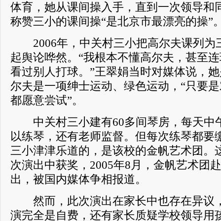
体育，她从课间操入手，直到一次领导和
称赞三小的课间操“是北京市最漂亮的操”
2006年，中关村三小把高尔夫课列为
起舆论哗然。“我根本不懂高尔夫，甚至
看过别人打球。”王翠娟当时对媒体说，
尔夫是一项绅士运动、绿色运动，“只要
都愿意尝试”。
中关村三小建有60多间琴房，每天中
以练琴，还有老师监督。但每次练琴都要
三小津津乐道的，是该校的金帆艺术团。
次演出中获奖，2005年8月，金帆艺术团
出，被国内媒体争相报道。
然而，此次演出在家长中也存在异议，
演完全是自费，还有家长质疑学校领导用