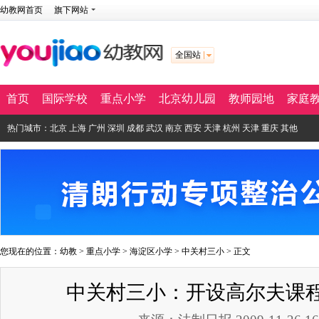
幼教网首页
旗下网站
全国站
首页
国际学校
重点小学
北京幼儿园
教师园地
家庭
热门城市：
北京
上海
广州
深圳
成都
武汉
南京
西安
天津
杭州
天津
重庆
其他
您现在的位置：
幼教
>
重点小学
>
海淀区小学
>
中关村三小
> 正文
中关村三小：开设高尔夫课