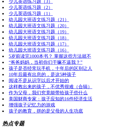
少儿英语练习题（3）
少儿英语练习题（2）
少儿英语练习题（1）
幼儿园大班语文练习题（21）
幼儿园大班语文练习题（20）
幼儿园大班语文练习题（19）
幼儿园大班语文练习题（18）
幼儿园大班语文练习题（17）
幼儿园大班语文练习题（16）
5岁前读完1000本书？ 掌握这些方法就不
“爸爸妈妈，当初你们干嘛不逼我？”
孩子是否经常玩手机，十年后的区别让人
10年后最有出息的，是这5种孩子
阅读不是从识字以后才开始的
这样教出来的孩子，不优秀很难（合辑）
作为父母，我们究竟能带给孩子些什么
美国财商专家：孩子应知的16件经济生活
增强孩子记忆力的游戏
孩子的教育，拼的是父母的人生功底
热点专题