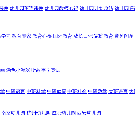
课件
幼儿园英语课件
幼儿园教师心得
幼儿园计划总结
幼儿园评
语学习
教育专家
教育心得
国外教育
成长日记
家庭教育
常见问题
画
涂色小游戏
听故事学英语
学
中班语言
中班科学
中班健康
中班社会
中班数学
大班语言
大
南京幼儿园
杭州幼儿园
成都幼儿园
西安幼儿园