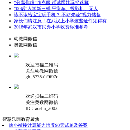
“分离焦虑”咋克服 试试跟娃玩捉迷藏
“00后”入学新三样 平衡车、投影机、无人
该不该给宝宝玩手机？ 不妨先验“视力储备
家长们请注意！在武汉上小学这些证件须得有
2018年武汉市民办小学收费标准参考
幼教网微信
奥数网微信
欢迎扫描二维码
关注幼教网微信
gh_5735a1f9f07c
欢迎扫描二维码
关注奥数网微信
ID：aoshu_2003
智慧乐园
教育聚焦
幼小衔接计算能力培养90天试题及答案