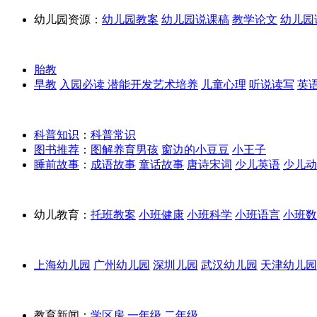
幼儿园资源：
幼儿园教案
幼儿园说课稿
教学论文
幼儿园
胎教
早教
入园必读
潜能开发
艺术培养
儿童心理
听说读写
英
科普知识
：
科普常识
图书推荐
：
图解养育男孩
窗边的小豆豆
小王子
睡前故事
：
成语故事
童话故事
唐诗宋词
少儿英语
少儿动
幼儿教育：
托班教案
小班健康
小班科学
小班语言
小班数
上海幼儿园
广州幼儿园
深圳儿园
武汉幼儿园
天津幼儿园
教育新闻：
学区房
一年级
二年级