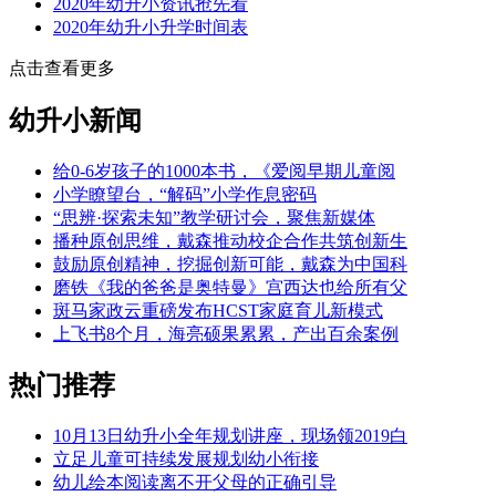
2020年幼升小资讯抢先看
2020年幼升小升学时间表
点击查看更多
幼升小新闻
给0-6岁孩子的1000本书，《爱阅早期儿童阅
小学瞭望台，“解码”小学作息密码
“思辨·探索未知”教学研讨会，聚焦新媒体
播种原创思维，戴森推动校企合作共筑创新生
鼓励原创精神，挖掘创新可能，戴森为中国科
磨铁《我的爸爸是奥特曼》宫西达也给所有父
斑马家政云重磅发布HCST家庭育儿新模式
上飞书8个月，海亮硕果累累，产出百余案例
热门推荐
10月13日幼升小全年规划讲座，现场领2019白
立足儿童可持续发展规划幼小衔接
幼儿绘本阅读离不开父母的正确引导