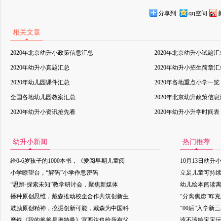
分享到:
qq空间
相关文章
2020年北京幼升小政策信息汇总
2020年北京幼升小试题汇
2020年幼升小真题汇总
2020年幼升小招生简章汇
2020年幼儿园课件汇总
2020年各地重点小学一览
全国各地幼儿园教案汇总
2020年北京幼升政策信
2020年幼升小资讯抢先看
2020年幼升小升学时间表
幼升小新闻
热门推荐
给0-6岁孩子的1000本书，《爱阅早期儿童阅
10月13日幼升
小学瞭望台，“解码”小学作息密码
立足儿童可持
“思辨·探索未知”教学研讨会，聚焦新媒体
幼儿绘本阅读
播种原创思维，戴森推动校企合作共筑创新生
“分离焦虑”咋
鼓励原创精神，挖掘创新可能，戴森为中国科
“00后”入学新
磨铁《我的爸爸是奥特曼》宫西达也给所有父
该不该给宝宝玩