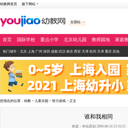
幼教网首页
旗下网站
全国站
首页
国际学校
重点小学
北京幼儿园
教师园地
家庭
热门城市：
北京
上海
广州
深圳
成都
武汉
南京
西安
天津
杭州
天津
重庆
其他
您现在的位置：
幼教
>
儿童乐园
>
智力游戏
> 正文
谁和我相同
来源：本站原创 2009-08-10 23:16:53