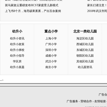
斑马家政云重磅发布HCST家庭育儿新模式
家长们请注意
上飞书8个月，海亮硕果累累，产出百余案例
2018年武汉
幼升小
重点小学
北京一类幼儿园
幼升小资讯
上海小学
海淀区幼儿园
幼升小政策
广州小学
西城区幼儿园
幼升小择校
深圳小学
东城区幼儿园
幼升小指导
成都小学
朝阳区幼儿园
学区房
武汉小学
其他区幼儿园
幼升小真题
南京小学
幼儿园资讯
-->
广告合作
广告服务
-
营销合作
-
友情链接