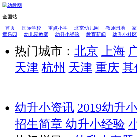
全国站
首页
国际学校
重点小学
北京幼儿园
教师园地
家
童乐园
幼儿园教案
幼升小经验
教育新闻
幼升小社区
热门城市：
北京
上海
天津
杭州
天津
重庆
其
幼升小资讯
2019幼升
招生简章
幼升小经验