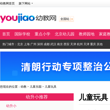
幼教网首页
旗下网站
全国站
首页
国际学校
重点小学
北京幼儿园
教师园地
家庭
热门城市：
北京
上海
广州
深圳
成都
武汉
南京
西安
天津
杭州
天津
重庆
其他
您现在的位置：
幼教
>
儿童乐园
>
儿童玩具
儿童玩具
幼升小推荐
幼升小