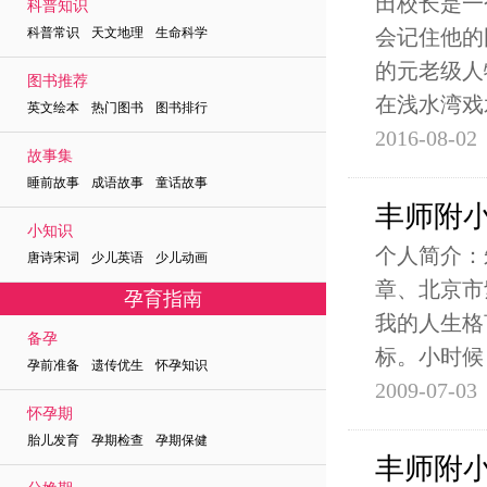
田校长是一
科普知识
科普常识 天文地理 生命科学
会记住他的
的元老级人
图书推荐
在浅水湾戏
英文绘本 热门图书 图书排行
2016-08-02
故事集
睡前故事 成语故事 童话故事
丰师附
小知识
个人简介：
唐诗宋词 少儿英语 少儿动画
章、北京市
孕育指南
我的人生格
备孕
标。小时候
孕前准备 遗传优生 怀孕知识
2009-07-03
怀孕期
胎儿发育 孕期检查 孕期保健
丰师附