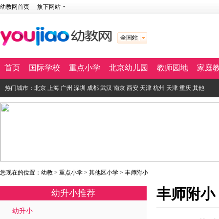
幼教网首页
旗下网站
全国站
首页
国际学校
重点小学
北京幼儿园
教师园地
家庭
热门城市：
北京
上海
广州
深圳
成都
武汉
南京
西安
天津
杭州
天津
重庆
其他
您现在的位置：
幼教
>
重点小学
>
其他区小学
>
丰师附小
丰师附小
幼升小推荐
幼升小