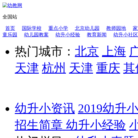
全国站
首页
国际学校
重点小学
北京幼儿园
教师园地
家
童乐园
幼儿园教案
幼升小经验
教育新闻
幼升小社区
热门城市：
北京
上海
天津
杭州
天津
重庆
其
幼升小资讯
2019幼升
招生简章
幼升小经验