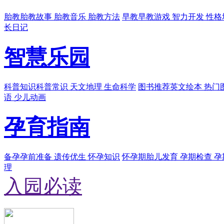
胎教
胎教故事 胎教音乐 胎教方法
早教
早教游戏 智力开发 性格
长日记
智慧乐园
科普知识
科普常识 天文地理 生命科学
图书推荐
英文绘本 热门
语 少儿动画
孕育指南
备孕
孕前准备 遗传优生 怀孕知识
怀孕期
胎儿发育 孕期检查 
理
入园必读
孩子的性教育 宜早不