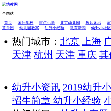
全国站
首页
国际学校
重点小学
北京幼儿园
教师园地
家
童乐园
幼儿园教案
幼升小经验
教育新闻
幼升小社区
热门城市：
北京
上海
天津
杭州
天津
重庆
其
幼升小资讯
2019幼升
招生简章
幼升小经验