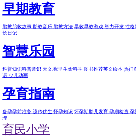
早期教育
胎教
胎教故事 胎教音乐 胎教方法
早教
早教游戏 智力开发 性格
长日记
智慧乐园
科普知识
科普常识 天文地理 生命科学
图书推荐
英文绘本 热门
语 少儿动画
孕育指南
备孕
孕前准备 遗传优生 怀孕知识
怀孕期
胎儿发育 孕期检查 
理
育民小学