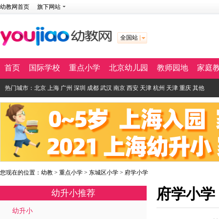
幼教网首页
旗下网站
全国站
首页
国际学校
重点小学
北京幼儿园
教师园地
家庭
热门城市：
北京
上海
广州
深圳
成都
武汉
南京
西安
天津
杭州
天津
重庆
其他
您现在的位置：
幼教
>
重点小学
>
东城区小学
>
府学小学
府学小学
幼升小推荐
幼升小