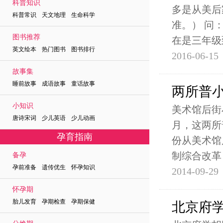
科普知识
多是从美后
科普常识 天文地理 生命科学
准。） 问
图书推荐
在是三年级
英文绘本 热门图书 图书排行
2016-06-15
故事集
睡前故事 成语故事 童话故事
两所普
小知识
美术馆后街
唐诗宋词 少儿英语 少儿动画
月，这两所
孕育指南
份从美术馆
制综合改革
备孕
孕前准备 遗传优生 怀孕知识
2014-09-29
怀孕期
胎儿发育 孕期检查 孕期保健
北京府学