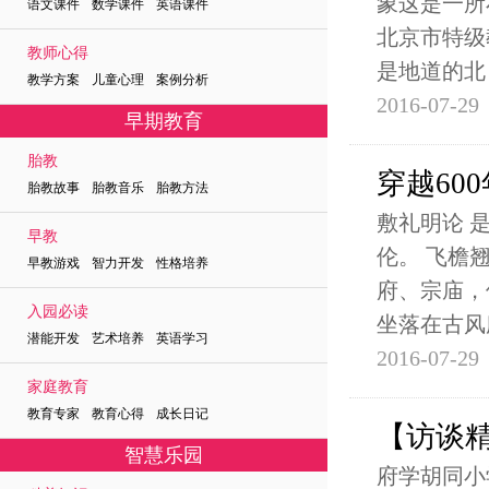
象这是一所
语文课件 数学课件 英语课件
北京市特级
教师心得
是地道的北
教学方案 儿童心理 案例分析
2016-07-29
早期教育
胎教
穿越60
胎教故事 胎教音乐 胎教方法
敷礼明论 
早教
伦。 飞檐
早教游戏 智力开发 性格培养
府、宗庙，
入园必读
坐落在古风
潜能开发 艺术培养 英语学习
2016-07-29
家庭教育
教育专家 教育心得 成长日记
【访谈精
智慧乐园
府学胡同小