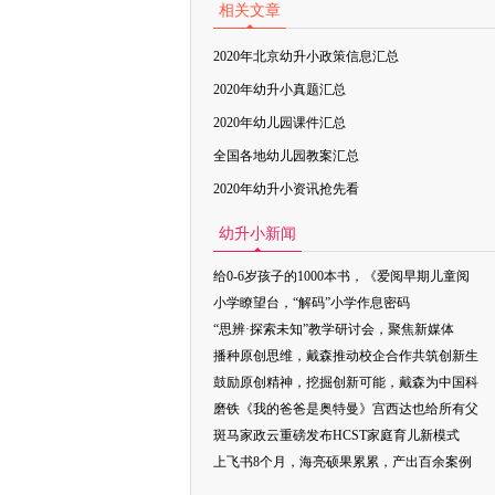
相关文章
2020年北京幼升小政策信息汇总
2020年幼升小真题汇总
2020年幼儿园课件汇总
全国各地幼儿园教案汇总
2020年幼升小资讯抢先看
幼升小新闻
给0-6岁孩子的1000本书，《爱阅早期儿童阅
小学瞭望台，“解码”小学作息密码
“思辨·探索未知”教学研讨会，聚焦新媒体
播种原创思维，戴森推动校企合作共筑创新生
鼓励原创精神，挖掘创新可能，戴森为中国科
磨铁《我的爸爸是奥特曼》宫西达也给所有父
斑马家政云重磅发布HCST家庭育儿新模式
上飞书8个月，海亮硕果累累，产出百余案例