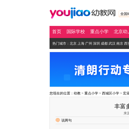
全国
首页
国际学校
重点小学
北京幼
热门城市：
北京
上海
广州
深圳
成都
武汉
南京
西
您现在的位置：
幼教
>
重点小学
>
西城区小学
>
宏
丰富
来源
说两句