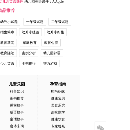
幼儿园英语课件
]
幼儿园英语课件：A Apple
精品推荐
幼升小试题
一年级试题
二年级试题
招生简章
幼升小经验
幼升小衔接
教育新闻
家庭教育
教育心得
教育随笔
案例分析
幼儿园评语
少儿英语
图书排行
智力游戏
儿童乐园
孕育指南
科普知识
时尚妈咪
图书推荐
健康宝贝
睡前故事
美食厨房
成语故事
趣味数学
童话故事
健康饮食
唐诗宋词
专家答疑