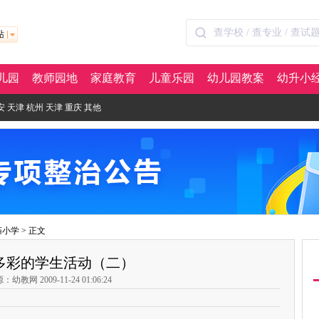
站
儿园
教师园地
家庭教育
儿童乐园
幼儿园教案
幼升小
安
天津
杭州
天津
重庆
其他
庙小学
> 正文
多彩的学生活动（二）
：幼教网 2009-11-24 01:06:24