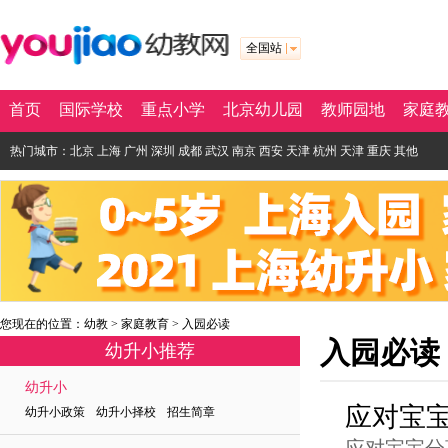
全国站
首页
国际学校
重点小学
北京幼儿园
教师园地
家庭
热门城市：
北京
上海
广州
深圳
成都
武汉
南京
西安
天津
杭州
天津
重庆
其他
您现在的位置：
幼教
>
家庭教育
>
入园必读
入园必读
幼升小推荐
幼升小
应对宝
幼升小政策 幼升小择校 招生简章