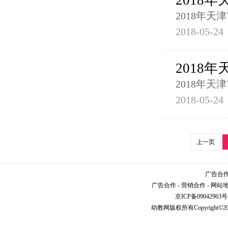
2018
2018年
2018-05-24
2018
2018年
2018-05-24
上一页
广告合作请
广告合作
-
营销合作
-
网站
京ICP备09042963号
幼教网
版权所有Copyright©2005-2