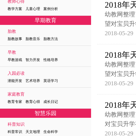
教师心得
2018
教学方案 儿童心理 案例分析
幼教网整理
早期教育
望对宝贝升
胎教
2018-05-29
胎教故事 胎教音乐 胎教方法
早教
2018
早教游戏 智力开发 性格培养
幼教网整理
望对宝贝升
入园必读
潜能开发 艺术培养 英语学习
2018-05-29
家庭教育
教育专家 教育心得 成长日记
2018
智慧乐园
幼教网整理
对宝贝升学
科普知识
科普常识 天文地理 生命科学
2018-05-29