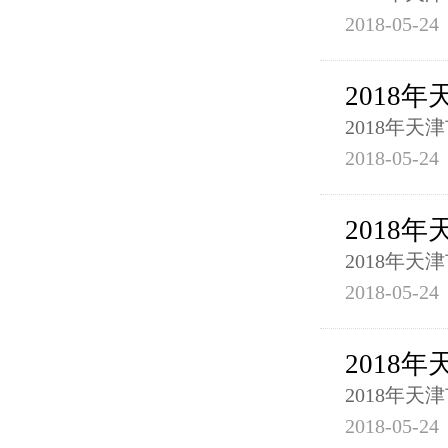
2018-05-24
2018
2018年
2018-05-24
2018
2018年
2018-05-24
2018
2018年
2018-05-24