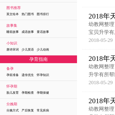
图书推荐
英文绘本 热门图书 图书排行
2018
幼教网整理
故事集
宝贝升学有
睡前故事 成语故事 童话故事
2018-05-29
小知识
唐诗宋词 少儿英语 少儿动画
2018
孕育指南
幼教网整理
备孕
升学有所帮
孕前准备 遗传优生 怀孕知识
2018-05-29
怀孕期
胎儿发育 孕期检查 孕期保健
2018
分娩期
幼教网整理
分娩方式 产后恢复 常见疾病