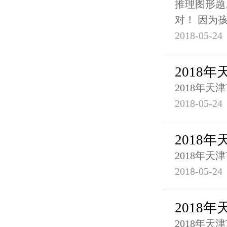
推理图形题
对！ 因为
2018-05-24
2018
2018年
2018-05-24
2018
2018年
2018-05-24
2018
2018年