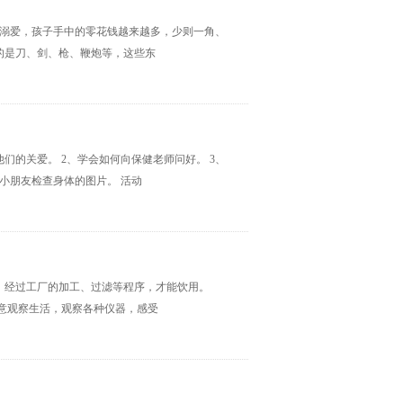
的溺爱，孩子手中的零花钱越来越多，少则一角、
的是刀、剑、枪、鞭炮等，这些东
们的关爱。 2、学会如何向保健老师问好。 3、
给小朋友检查身体的图片。 活动
水，经过工厂的加工、过滤等程序，才能饮用。
乐意观察生活，观察各种仪器，感受