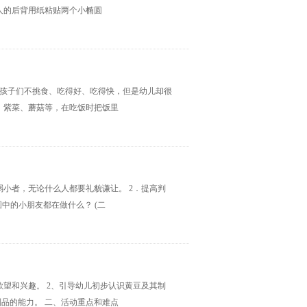
节人的后背用纸粘贴两个小椭圆
望孩子们不挑食、吃得好、吃得快，但是幼儿却很
、紫菜、蘑菇等，在吃饭时把饭里
弱小者，无论什么人都要礼貌谦让。 2．提高判
看图中的小朋友都在做什么？ (二
欲望和兴趣。 2、引导幼儿初步认识黄豆及其制
制品的能力。 二、活动重点和难点