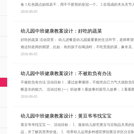
备 1.红色圆点贴纸若干，用不干胶剪的皇冠一个。 2.在现成的木头关
2018-09-05
幼儿园中班健康教案设计：好吃的蔬菜
好吃的蔬菜 活动背景： 幼儿进餐是幼儿园最重要的生活环节，老师希
难达到老师的期望，比如：有的孩子在喝汤时，不吃里面的菜，象冬瓜
2018-09-05
幼儿园中班健康教案设计：不被欺负有办法
不被欺负有办法 活动目标 1．通过故事懂得，不能凭自己力气大就欺负
断是非的能力。 活动过程 (一）听故事 1.看故事封面导入故事； 2.看
2018-09-05
幼儿园中班健康教案设计：黄豆爷爷找宝宝
黄豆爷爷找宝宝 一、活动目标： 1、激发幼儿探究黄豆与豆制品关系的
品，并了解其营养价值。 3、培养幼儿运用多种感官辨别黄豆并区分豆