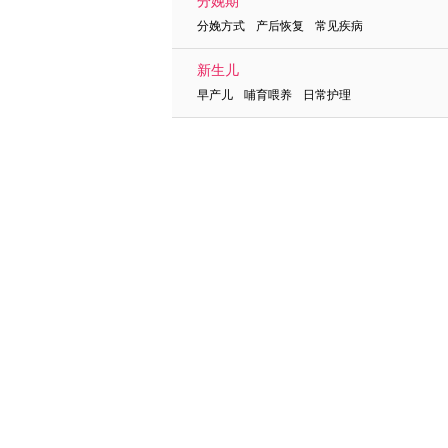
分娩期
分娩方式 产后恢复 常见疾病
新生儿
早产儿 哺育喂养 日常护理