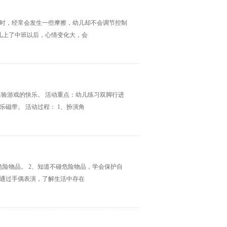
处时，经常会发生一些摩擦，幼儿却不会调节控制
儿上了中班以后，心情变化大，会
体验游戏的快乐。 活动重点：幼儿练习双脚行进
磁带。 活动过程： 1、扮演角
危险物品。 2、知道不碰危险物品，学会保护自
一、通过手偶表演，了解生活中存在