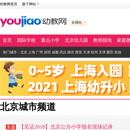
幼教网首页
旗下网站
全国站
首页
国际学校
重点小学
北京幼儿园
教师园地
家庭
热门城市：
北京
上海
广州
深圳
成都
武汉
南京
西安
天津
杭州
天津
重庆
其他
北京城市频道
【见证2018】北京公办小学报名现场记录