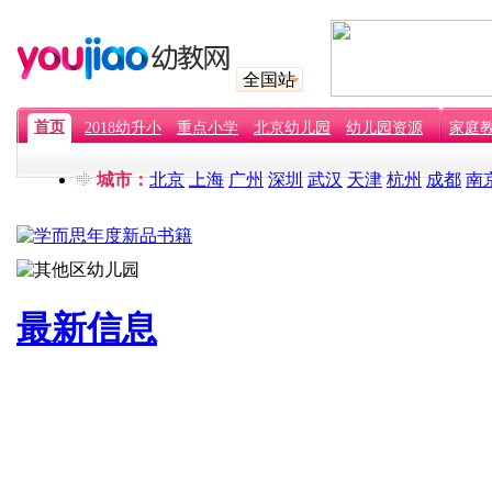
全国站
首页
2018幼升小
重点小学
北京幼儿园
幼儿园资源
家庭
城市：
北京
上海
广州
深圳
武汉
天津
杭州
成都
南
最新信息