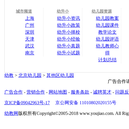
城市频道
幼升小
幼儿园资源
上海
幼升小资讯
幼儿园教案
广州
幼升小政策
幼儿园课件
深圳
幼升小择校
教学论文
天津
幼升小经验
幼儿园评语
武汉
幼升小真题
幼儿教师心
南京
幼升小试题
得
计划总结
幼教
>
北京幼儿园
>
其他区幼儿园
广告合作请加
广告合作
-
营销合作
-
网站地图
-
服务条款
-
诚聘英才
-
问题反
京ICP备09042963号-17
京公网安备 11010802020155号
幼教网
版权所有Copyright©2005-2018 www.youjiao.com. All Right