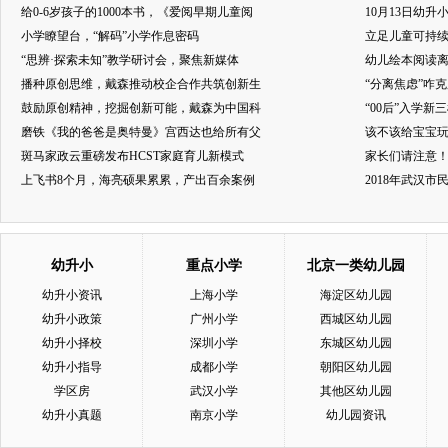
给0-6岁孩子的1000本书，《爱阅早期儿童阅
10月13日幼升
小学瞭望台，“解码”小学作息密码
立足儿童可持
“思辨·探索未知”教学研讨会，聚焦新媒体
幼儿绘本阅读
播种原创思维，戴森推动校企合作共筑创新生
“分离焦虑”咋
鼓励原创精神，挖掘创新可能，戴森为中国科
“00后”入学新
磨铁《我的爸爸是奥特曼》宫西达也给所有父
该不该给宝宝玩
斑马家政云重磅发布HCST家庭育儿新模式
家长们请注意
上飞书8个月，海亮硕果累累，产出百余案例
2018年武汉
幼升小
重点小学
北京一类幼儿园
幼升小资讯
上海小学
海淀区幼儿园
幼升小政策
广州小学
西城区幼儿园
幼升小择校
深圳小学
东城区幼儿园
幼升小指导
成都小学
朝阳区幼儿园
学区房
武汉小学
其他区幼儿园
幼升小真题
南京小学
幼儿园资讯