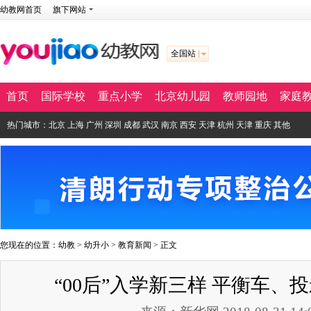
幼教网首页
旗下网站
全国站
首页
国际学校
重点小学
北京幼儿园
教师园地
家庭
热门城市：
北京
上海
广州
深圳
成都
武汉
南京
西安
天津
杭州
天津
重庆
其他
您现在的位置：
幼教
>
幼升小
>
教育新闻
> 正文
“00后”入学新三样 平衡车、