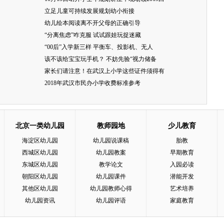
立足儿童可持续发展规划幼小衔接
幼儿绘本阅读离不开父母的正确引导
“分离焦虑”咋克服 试试跟娃玩捉迷藏
“00后”入学新三样 平衡车、投影机、无人
该不该给宝宝玩手机？ 不妨先验“视力储备
家长们请注意！在武汉上小学这些证件须得有
2018年武汉市民办小学收费标准参考
北京一类幼儿园
教师园地
少儿教育
海淀区幼儿园
幼儿园说课稿
胎教
西城区幼儿园
幼儿园教案
早期教育
东城区幼儿园
教学论文
入园必读
朝阳区幼儿园
幼儿园课件
潜能开发
其他区幼儿园
幼儿园教师心得
艺术培养
幼儿园资讯
幼儿园评语
家庭教育