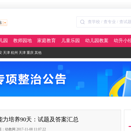
站
儿园
教师园地
家庭教育
儿童乐园
幼儿园教案
幼升小
安
天津
杭州
天津
重庆
其他
能力培养90天：试题及答案汇总
：幼教网 2017-11-08 11:07:22