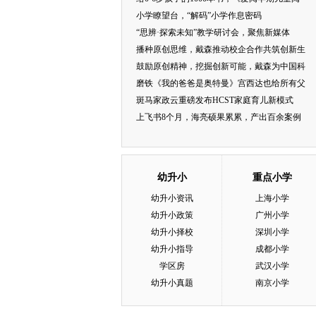
小学瞭望台，“解码”小学作息密码
“思辨·探索未知”教学研讨会，聚焦新媒体
播种原创思维，戴森推动校企合作共筑创新生
鼓励原创精神，挖掘创新可能，戴森为中国科
磨铁《我的爸爸是奥特曼》宫西达也给所有父
斑马家政云重磅发布HCST家庭育儿新模式
上飞书8个月，海亮硕果累累，产出百余案例
幼升小
重点小学
幼升小资讯
上海小学
幼升小政策
广州小学
幼升小择校
深圳小学
幼升小指导
成都小学
学区房
武汉小学
幼升小真题
南京小学