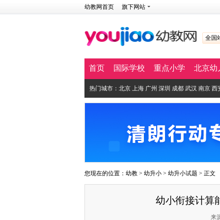
幼教网首页
旗下网站
全国
首页
国际学校
重点小学
北京幼
热门城市：
北京
上海
广州
深圳
成都
武汉
南京
西
您现在的位置：
幼教
>
幼升小
>
幼升小试题
> 正文
幼小衔接计算
来源